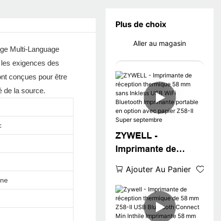
Plus de choix
Aller au magasin
age Multi-Language
 les exigences des
ont conçues pour être
é de la source.
c
ZYWELL -
Imprimante de
réception thermique
Ajouter Au Panier
58 mm sans Inkless
gne
USB WiFi Bluetooth
Imprimante portable
en option avec