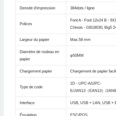
Densité d'impression
384dots / ligne
Font A - Font 12x24 B - 9X
Polices
Chinois - GB18030, Big5 2
Largeur du papier
Max.58 mm
Diamètre de rouleau en
φ50MM
papier
Chargement papier
Chargement de papier facil
1D - UPC-A/UPC-
Type de code
E/JAN13（EAN13）/JAN
Interface
USB, USB + LAN, USB + B
Émulation
ESC/POS