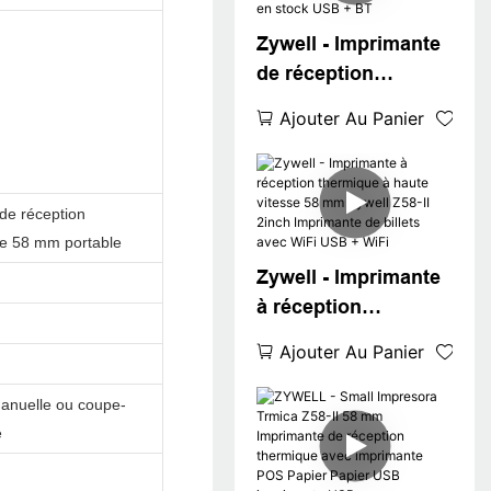
papier Z58-II Super
Zywell - Imprimante
septembre
de réception
thermique de 58 mm
Ajouter Au Panier
Z58-II USB Bluetooth
Connect Min Inthile
Imprimante 58 mm
de réception
en stock USB + BT
e 58 mm portable
Zywell - Imprimante
à réception
thermique à haute
Ajouter Au Panier
vitesse 58 mm
Zywell Z58-II 2inch
anuelle ou coupe-
Imprimante de
e
billets avec WiFi
USB + WiFi