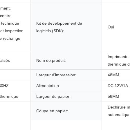
ement,
 centre
t technique
Kit de développement de
Oui
 et inspection
logiciels (SDK):
de rechange
Imprimante 
lisés
Nom de produit:
thermique d
Largeur d'impression:
48MM
60HZ
Alimentation:
DC 12V/1A
 thermique
Largeur du papier:
58MM
Déchirure m
Coupe en papier:
automatiqu