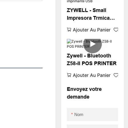
ZYWELL - Small
Impresora Trmica
Z58-II 58 mm
Ajouter Au Panier
Imprimante de
réception thermique
avec imprimante
Zywell - Bluetooth
POS Papier Papier
Z58-II POS PRINTER
USB imprimante
USB
Ajouter Au Panier
Envoyez votre
demande
Nom