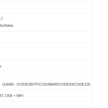
17
4x24dots
e
8（EAN8）/CODE39/ITF/CODABAR/CODE93/CODE128
T, USB + WiFi