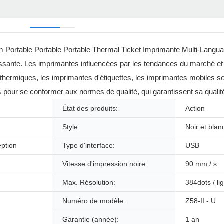
mm Portable Portable Portable Thermal Ticket Imprimante Multi-Langu
issante. Les imprimantes influencées par les tendances du marché et
 thermiques, les imprimantes d'étiquettes, les imprimantes mobiles s
s pour se conformer aux normes de qualité, qui garantissent sa qualit
État des produits:
Action
Style:
Noir et blan
eption
Type d'interface:
USB
Vitesse d'impression noire:
90 mm / s
Max. Résolution:
384dots / li
Numéro de modèle:
Z58-II - U
Garantie (année):
1 an