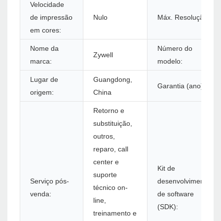
Velocidade
de impressão
Nulo
Máx. Resolução:
em cores:
Nome da
Número do
Zywell
marca:
modelo:
Lugar de
Guangdong,
Garantia (ano):
origem:
China
Retorno e
substituição,
outros,
reparo, call
center e
Kit de
suporte
Serviço pós-
desenvolvimento
técnico on-
venda:
de software
line,
(SDK):
treinamento e