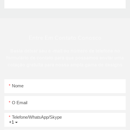
Entre Em Contato Conosco
Basta deixar seu e -mail ou número de telefone no
formulário de contato para que possamos enviar uma
cotação gratuita para nossa ampla gama de designs
Nome
O Email
Telefone/WhatsApp/Skype
+1