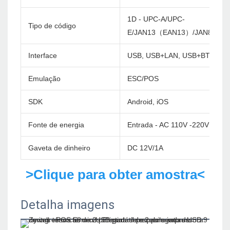
1D - UPC-A/UPC-
Tipo de código
E/JAN13（EAN13）/JAN8（EA
Interface
USB, USB+LAN, USB+BT, USB
Emulação
ESC/POS
SDK
Android, iOS
Fonte de energia
Entrada - AC 110V -220V 50/6
Gaveta de dinheiro
DC 12V/1A
>Clique para obter amostra<
Detalha imagens