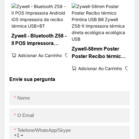
Poster Driver Paper
USB+WiFi
PRESTER USB USB
USB
Zywell - Bluetooth Z58 -
II POS Impressora
Zywell-58mm Poster
Android iOS
Adicionar Ao Carrinho
Poster Recibo térmico
Impressora de recibo
Printina USB Bill Zywell
térmica USB+BT
Adicionar Ao Carrinho
Z58-II Impressora
térmica direta
Envie sua pergunta
ecológica ecológica
USB
Nome
O Email
Telefone/WhatsApp/Skype
+1