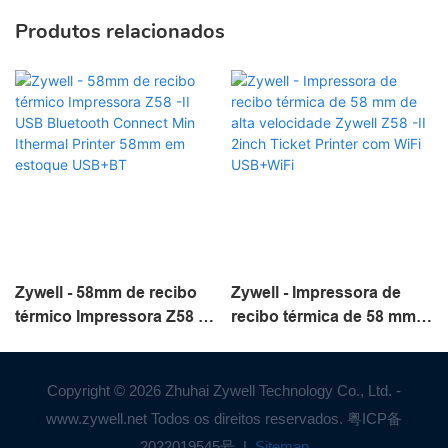
Produtos relacionados
Zywell - 58mm de recibo
Zywell - Impressora de
térmico Impressora Z58 -II
recibo térmica de 58 mm
USB Bluetooth Connect
de alta velocidade Zywell
Min Ithermal Printer 58mm
Z58 -II 2inch Ticket Printer
em estoque USB+BT
com WiFi USB+WiFi
Copyright © 2026 Zhuhai Zywell Technology Co., Ltd. -
www.zywell.net Todos os direitos reservados.
粤ICP备
2022019545号
|
Sitemap