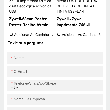
Zywell-58mm Poster
Zywell - Zywell
Poster Recibo térmico
Imprimante Z58 -II
Printina USB Bill Zywell
58mm Printina de
Adicionar Ao Carrinho
Adicionar Ao Carrinho
Z58-II Impressora
recibo térmica direta
térmica direta
POS POS POSTRA DE
Envie sua pergunta
ecológica ecológica
TIPLETA DE TINTA DE
USB
TINTA USB+LAN
Nome
O Email
Telefone/WhatsApp/Skype
+1
Nome Da Empresa