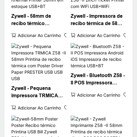
Zywell - 58mm de
Zywell - Impressora de
recibo térmico
recibo térmica de 58
Impressora Z58 -II USB
mm de alta velocidade
Adicionar Ao Carrinho
Adicionar Ao Carrinho
Bluetooth Connect Min
Zywell Z58 -II 2inch
Ithermal Printer 58mm
Ticket Printer com WiFi
em estoque USB+BT
USB+WiFi
Zywell - Bluetooth Z58 -
II POS Impressora
Zywell - Pequena
Android iOS
Adicionar Ao Carrinho
Impressora TRMICA
Impressora de recibo
Z58 -II 58mm Printina
térmica USB+BT
Adicionar Ao Carrinho
de recibo térmica com
Poster Driver Paper
PRESTER USB USB
USB