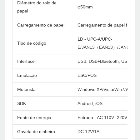
Diâmetro do rolo de
φ50mm
papel
Carregamento de papel
Carregamento de papel fácil
1D - UPC-A/UPC-
Tipo de código
E/JAN13（EAN13）/JAN8（EA
Interface
USB, USB+Bluetooth, USB+WiF
Emulação
ESC/POS
Motorista
Windows XP/Vista/Win7/Win8/
SDK
Android, iOS
Fonte de energia
Entrada - AC 110V -220V 50/6
Gaveta de dinheiro
DC 12V/1A