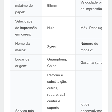
Velocidade preta
máximo do
58mm
de impressão:
papel:
Velocidade
de impressão
Nulo
Máx. Resolução:
em cores:
Nome da
Número do
Zywell
marca:
modelo:
Lugar de
Guangdong,
Garantia (ano):
origem:
China
Retorno e
substituição,
outros,
reparo, call
center e
Kit de
suporte
Serviço pós-
desenvolvimento