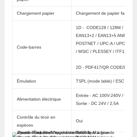
Chargement papier
Chargement de papier facile
1D - CODE128 / 128M / EAN12
EAN13+2 / EAN13+5 AN8 / EAN
POSTNET / UPC-A / UPCA+2 / 
Code-barres
/ MSIC / PLESSEY / ITF14 / E
2D - PDF417/QR CODE/DATA 
Émulation
TSPL (mode lable) / ESC / POS
Entrée - AC 100V-240V / 60Hz
Alimentation électrique
Sortie - DC 24V / 2,5A
Contrôle du tiroir en
Oui
espèces