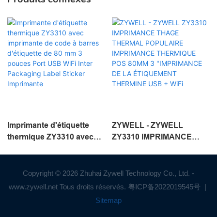
Imprimante d'étiquette
ZYWELL - ZYWELL
thermique ZY3310 avec
ZY3310 IMPRIMANCE
imprimante de code à
THAGE THERMAL
barres d'étiquette de 80
POPULAIRE
mm 3 pouces Port USB
IMPRIMANCE
Copyright © 2026 Zhuhai Zywell Technology Co., Ltd. -
WiFi Inter Packaging Label
THERMIQUE POS 80MM 3
www.zywell.net Tous droits réservés.
粤ICP备2022019545号
|
Sticker Imprimante
"IMPRIMANCE DE LA
Sitemap
ÉTIQUEMENT THERMINE