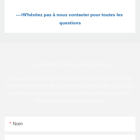
--->N'hésitez pas à nous contacter pour toutes les 
Contactez-Nous Avec Nous
Laissez simplement votre e-mail ou votre numéro de
téléphone dans le formulaire de contact afin que nous
puissions vous envoyer un devis gratuit pour notre
large gamme de conceptions
Nom