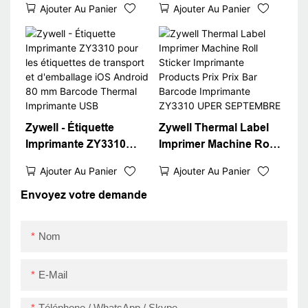
Ajouter Au Panier
Ajouter Au Panier
sans encre Android
compatible avec
iOS System ZY3310
Square Win XP / 7/8/10
Bluetooth Sticker
Imprimante de code-
Barcode QR code
barres bon marché
imprimante USB + RS
USB
Zywell - Étiquette
Zywell Thermal Label
Imprimante ZY3310
Imprimer Machine Roll
pour les étiquettes de
Sticker Imprimante
Ajouter Au Panier
Ajouter Au Panier
transport et
Products Prix Prix Bar
d'emballage iOS
Barcode Imprimante
Envoyez votre demande
Android 80 mm
ZY3310 UPER
Barcode Thermal
SEPTEMBRE
Nom
Imprimante USB
E-Mail
Téléphone / WhatsApp / Skype