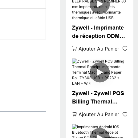
réception POS
ZYWELL 80 mm
avec le papier
Zywell - Imprimante
d'outils d'application
de réception ODM
de conducteur USB
China ZY308 BEEP
+ WiFi
Ajouter Au Panier
RABSE SON
REMINER 80 mm
Imprimante de
billets thermiques
avec imprimante
Zywell - Zywell POS
thermique du câble
Billing Thermal
USB
Receipt Imprimante
Ajouter Au Panier
Terminal Machine
and Paper Roll
ZY308 USB + RS232