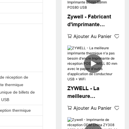
vitesse USB + BT
Zywell - Fabricant
d'imprimante
thermique
Ajouter Au Panier
professionnel Zywell
ZY308 Thermal POS
Receipt Imprimante
80mm 58mm POS80
USB
de réception de
nte thermique
ZYWELL - La
nique de billets de
meilleure
te USB
imprimante
Ajouter Au Panier
ception thermique
thermique n'a pas
besoin d'encre
Imprimante de