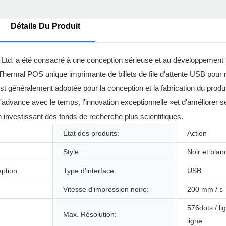
Détails Du Produit
 Ltd. a été consacré à une conception sérieuse et au développement
on Thermal POS unique imprimante de billets de file d'attente USB po
est généralement adoptée pour la conception et la fabrication du produ
d'advance avec le temps, l'innovation exceptionnelle »et d'améliorer 
en investissant des fonds de recherche plus scientifiques.
État des produits:
Action
Style:
Noir et blan
eption
Type d'interface:
USB
Vitesse d'impression noire:
200 mm / s
576dots / li
Max. Résolution:
ligne