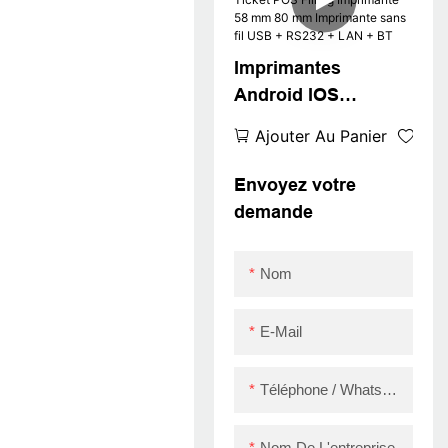
+ LAN + WiFi
Imprimantes
Android IOS
Bluetooth Thermal
Ajouter Au Panier
Receipt Ticket POS
Filling Imprimante
Envoyez votre
58 mm 80 mm
demande
Imprimante sans fil
USB + RS232 + LAN
Nom
+ BT
E-Mail
Téléphone / WhatsApp / Skype
Nom De L'entreprise