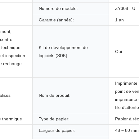
Numéro de modèle:
ZY308 - U
Garantie (année):
1 an
ement,
 centre
t technique
Kit de développement de
Oui
 et inspection
logiciels (SDK):
de rechange
Imprimante 
point de ve
lisés
Nom de produit:
imprimante u
file d'atten
e thermique
Type de papier:
Papier à ré
Largeur du papier:
48 ~ 80 mm