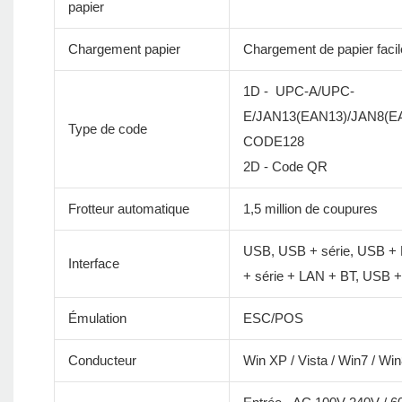
papier
Chargement papier
Chargement de papier facil
1D - UPC-A/UPC-
E/JAN13(EAN13)/JAN8(
Type de code
CODE128
2D - Code QR
Frotteur automatique
1,5 million de coupures
USB, USB + série, USB + 
Interface
+ série + LAN + BT, USB +
Émulation
ESC/POS
Conducteur
Win XP / Vista / Win7 / W