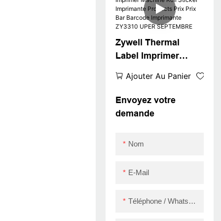
Android 80 mm
Barcode Thermal
Imprimante USB
Zywell Thermal
Label Imprimer
Machine Roll Sticker
Ajouter Au Panier
Imprimante
Products Prix Prix
Envoyez votre
Bar Barcode
demande
Imprimante ZY3310
UPER SEPTEMBRE
Nom
E-Mail
Téléphone / WhatsApp / Skype