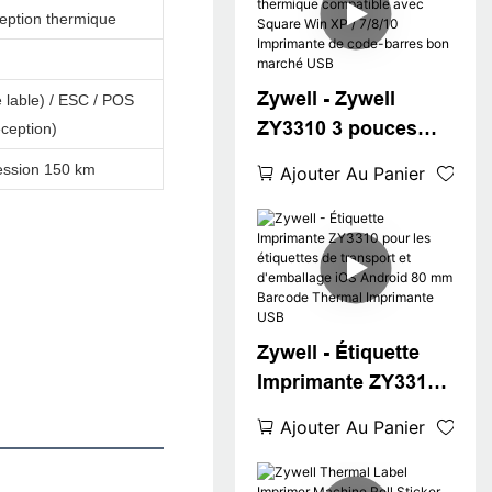
ception thermique
Bluetooth Sticker
Barcode QR code
imprimante USB +
Zywell - Zywell
lable) / ESC / POS
RS
ZY3310 3 pouces
ception)
imprimante
ession 150 km
Ajouter Au Panier
d'étiquette
thermique
compatible avec
Square Win XP /
7/8/10 Imprimante de
code-barres bon
Zywell - Étiquette
marché USB
Imprimante ZY3310
pour les étiquettes
Ajouter Au Panier
de transport et
d'emballage iOS