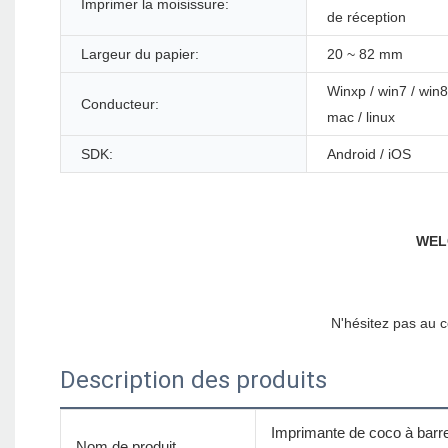
Imprimer la moisissure:
de réception
Largeur du papier:
20 ~ 82 mm
Winxp / win7 / win8
Conducteur:
mac / linux
SDK:
Android / iOS
Description des produits
Imprimante de coco à barr
Nom de produit