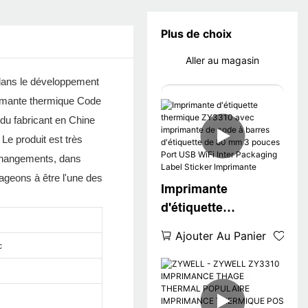
Plus de choix
Aller au magasin
 dans le développement
primante thermique Code
e du fabricant en Chine
Le produit est très
 changements, dans
gageons à être l'une des
Imprimante
d'étiquette
thermique ZY3310
Ajouter Au Panier
avec imprimante de
c
code à barres
d'étiquette de 80 mm
3 pouces Port USB