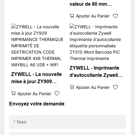
valeur de 80 mm
d'imprimante thermique
Ajouter Au Panier
imprimante imprimante
thermique USB +
RS232 + LAN + BT
ZYWELL - Imprimante
ZYWELL - La nouvelle
d'autocollante Zywell
mise à jour ZY909
Imprimante
Ajouter Au Panier
IMPRIMANCE
d'autocollante étiquette
Ajouter Au Panier
THERMIQUE
personnalisée ZY310
IMPRIMITÉ DE
Envoyez votre demande
Word Barcode PIC
SEXTRICATION CODE
Thermal Imprimante
IMPRIMER 4X6
Nom
THERMAL WAYBILL
A6 USB + WiFi