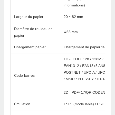
informations)
Largeur du papier
20 ~ 82 mm
Diamètre de rouleau en
Φ85 mm
papier
Chargement papier
Chargement de papier facile
1D - CODE128 / 128M / EAN12
EAN13+2 / EAN13+5 AN8 / EAN
POSTNET / UPC-A / UPCA+2 / 
Code-barres
/ MSIC / PLESSEY / ITF14 / E
2D - PDF417/QR CODE/DATA 
Émulation
TSPL (mode lable) / ESC / POS