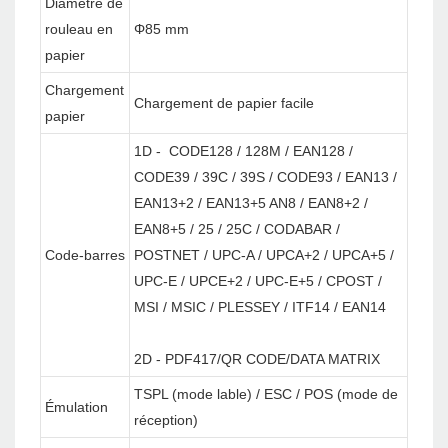
Diamètre de
rouleau en
Φ85 mm
papier
Chargement
Chargement de papier facile
papier
1D - CODE128 / 128M / EAN128 /
CODE39 / 39C / 39S / CODE93 / EAN13 /
EAN13+2 / EAN13+5 AN8 / EAN8+2 /
EAN8+5 / 25 / 25C / CODABAR /
Code-barres
POSTNET / UPC-A / UPCA+2 / UPCA+5 /
UPC-E / UPCE+2 / UPC-E+5 / CPOST /
MSI / MSIC / PLESSEY / ITF14 / EAN14
2D - PDF417/QR CODE/DATA MATRIX
TSPL (mode lable) / ESC / POS (mode de
Émulation
réception)