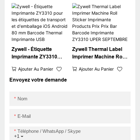
iOS System ZY3310
Square Win XP / 7/8/10
Bluetooth Sticker
Imprimante de code-
Barcode QR code
barres bon marché
imprimante USB + RS
USB
Zywell - Étiquette
Zywell Thermal Label
Imprimante ZY3310
Imprimer Machine Roll
pour les étiquettes de
Sticker Imprimante
Ajouter Au Panier
Ajouter Au Panier
transport et
Products Prix Prix Bar
d'emballage iOS
Barcode Imprimante
Envoyez votre demande
Android 80 mm
ZY3310 UPER
Barcode Thermal
SEPTEMBRE
Nom
Imprimante USB
E-Mail
Téléphone / WhatsApp / Skype
+1