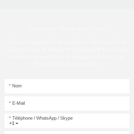
Contactez-Nous Avec Nous
Laissez simplement votre e-mail ou votre numéro de
téléphone dans le formulaire de contact afin que nous
puissions vous envoyer un devis gratuit pour notre
large gamme de conceptions
Nom
E-Mail
Téléphone / WhatsApp / Skype
+1