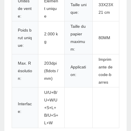
Unités
Élémen
Taille uni
33X23X
de vent
t uniqu
que:
21 cm
e:
e
Taille du
Poids b
2.000 k
papier
rut uniq
80MM
g
maximu
ue:
m:
Imprim
Max. R
203dpi
Applicati
ante de
ésolutio
(8dots /
on:
code-b
n:
mm)
arres
U/U+B/
U+W/U
Interfac
+S+L+
e:
B/U+S+
L+W