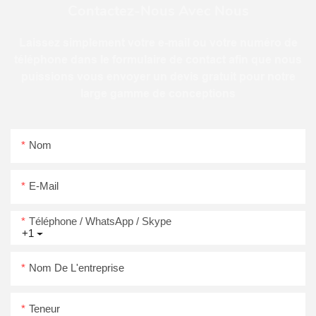
Contactez-Nous Avec Nous
Laissez simplement votre e-mail ou votre numéro de
téléphone dans le formulaire de contact afin que nous
puissions vous envoyer un devis gratuit pour notre
large gamme de conceptions
Nom
E-Mail
Téléphone / WhatsApp / Skype
+1
Nom De L'entreprise
Teneur