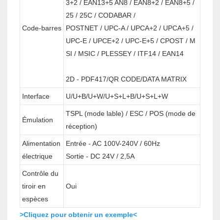
3+2 / EAN13+5 AN8 / EAN8+2 / EAN8+5 /
25 / 25C / CODABAR /
Code-barres
POSTNET / UPC-A / UPCA+2 / UPCA+5 /
UPC-E / UPCE+2 / UPC-E+5 / CPOST / M
SI / MSIC / PLESSEY / ITF14 / EAN14
2D - PDF417/QR CODE/DATA MATRIX
Interface
U/U+B/U+W/U+S+L+B/U+S+L+W
TSPL (mode lable) / ESC / POS (mode de
Émulation
réception)
Alimentation
Entrée - AC 100V-240V / 60Hz
électrique
Sortie - DC 24V / 2,5A
Contrôle du
tiroir en
Oui
espèces
>Cliquez pour obtenir un exemple<