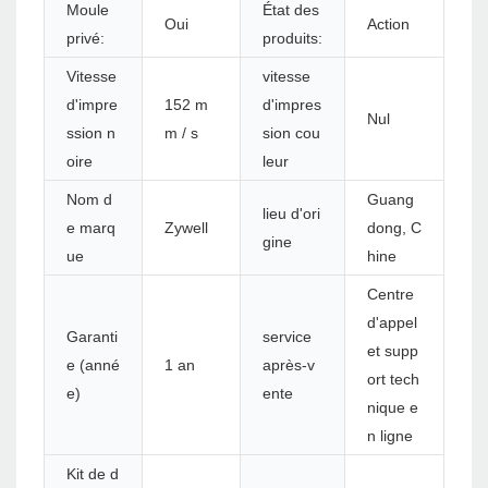
Moule
État des
Oui
Action
privé:
produits:
Vitesse
vitesse
d'impre
152 m
d'impres
Nul
ssion n
m / s
sion cou
oire
leur
Nom d
Guang
lieu d'ori
e marq
Zywell
dong, C
gine
ue
hine
Centre
d'appel
Garanti
service
et supp
e (anné
1 an
après-v
ort tech
e)
ente
nique e
n ligne
Kit de d