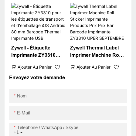
iOS System ZY3310
Square Win XP / 7/8/10
Bluetooth Sticker
Imprimante de code-
Barcode QR code
barres bon marché
imprimante USB + RS
USB
Zywell - Étiquette
Zywell Thermal Label
Imprimante ZY3310
Imprimer Machine Roll
pour les étiquettes de
Sticker Imprimante
Ajouter Au Panier
Ajouter Au Panier
transport et
Products Prix Prix Bar
d'emballage iOS
Barcode Imprimante
Envoyez votre demande
Android 80 mm
ZY3310 UPER
Barcode Thermal
SEPTEMBRE
Nom
Imprimante USB
E-Mail
Téléphone / WhatsApp / Skype
+1