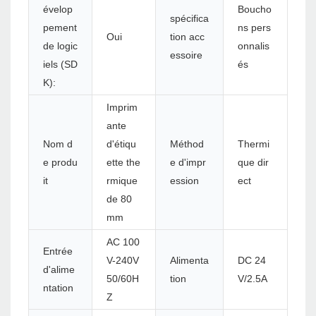
évelop
Boucho
spécifica
pement
ns pers
Oui
tion acc
de logic
onnalis
essoire
iels (SD
és
K):
Imprim
ante
Nom d
d'étiqu
Méthod
Thermi
e produ
ette the
e d'impr
que dir
it
rmique
ession
ect
de 80
mm
AC 100
Entrée
V-240V
Alimenta
DC 24
d'alime
50/60H
tion
V/2.5A
ntation
Z