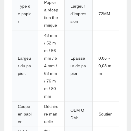
Papier
Type d
Largeur
à récep
e papie
d'impres
72MM
tion the
r
sion
rmique
48 mm
/ 52 m
m / 56
Largeu
mm / 6
Épaisse
0,06 ~
r du pa
4 mm /
ur de pa
0,08 m
pier:
68 mm
pier:
m
/ 76 m
m / 80
mm
Coupe
Déchiru
OEM O
en papi
re man
Soutien
DM:
er:
uelle