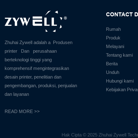
CONTACT D
Rumah
Produk
Zhuhai Zywell adalah a
Produsen
Melayani
printer
Dan
perusahaan
Tentang kami
berteknologi tinggi yang
Berita
komprehensif mengintegrasikan
Unduh
desain printer, penelitian dan
Hubungi kami
pengembangan, produksi, penjualan
Kebijakan Priva
dan layanan
READ MORE >>
Hak Cipta © 2025 Zhuhai Zywell Techn