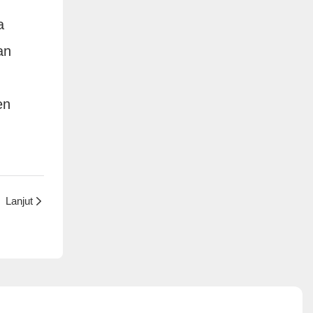
a
an
en
Lanjut