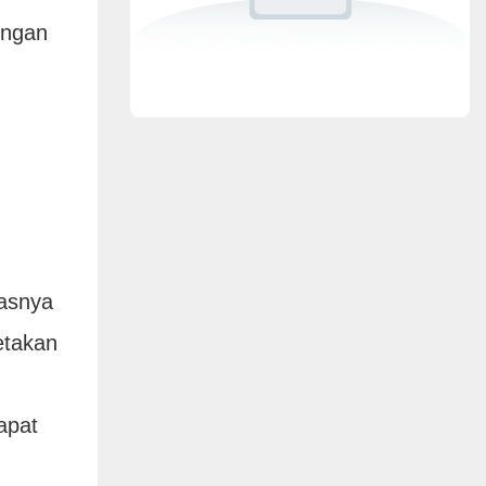
engan
tasnya
etakan
apat