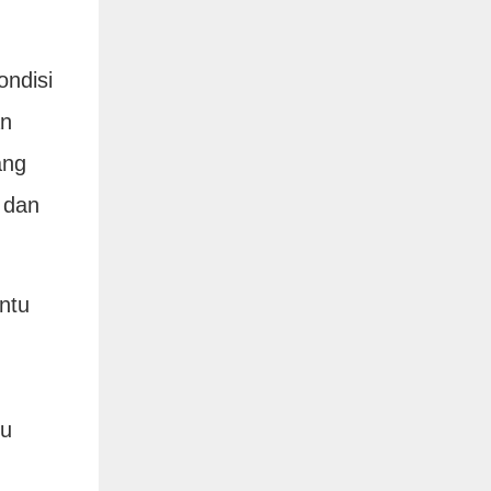
ndisi
an
ang
 dan
ntu
lu