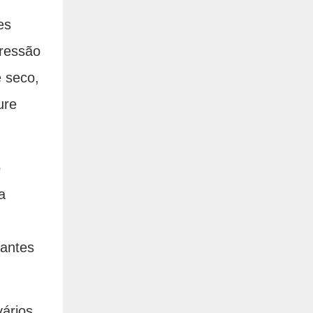
es
pressão
 seco,
ure
o
a
tantes
ários