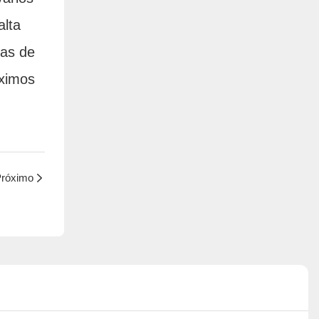
alta
ras de
óximos
róximo