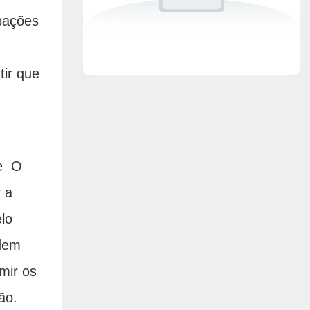
upações
tir que
de O
 a
lo
odem
mir os
ão.