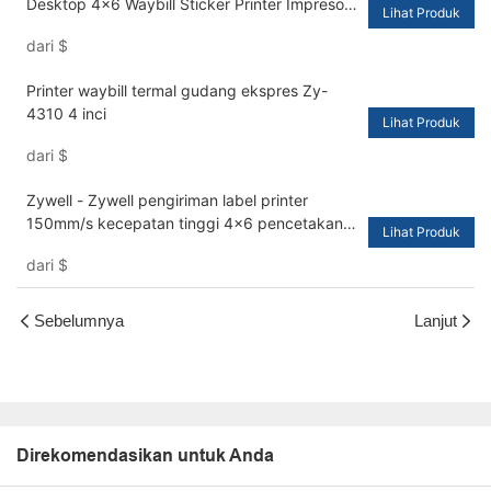
Desktop 4x6 Waybill Sticker Printer Impresora
Lihat Produk
Trmica dengan Bin Paper USB+BT
dari
$
Printer waybill termal gudang ekspres Zy-
4310 4 inci
Lihat Produk
dari
$
Zywell - Zywell pengiriman label printer
150mm/s kecepatan tinggi 4x6 pencetakan
Lihat Produk
label termal langsung untuk paket USB+LAN
dari
$
Sebelumnya
Lanjut
Direkomendasikan untuk Anda