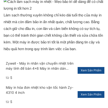
Làm sạch thường xuyên không chỉ kéo dài tuổi thọ của máy in
nhiệt mà còn đảm bảo in ấn nhất quán, chất lượng cao. Bằng
cách giữ cho đầu in, con lăn và cảm biến không có sự tích tụ,
bạn có thể tránh thời gian chết không cần thiết và sửa chữa tốn
kém. Một máy in được bảo trì tốt là một phần đáng tin cậy và
hiệu quả hơn trong quy trình làm việc của bạn.
Zywell - Máy in nhãn vận chuyển nhiệt trên
máy tính để bàn 4x6 Máy in nhãn dán
Xem Sản Phẩm
Waybill Impresora trmica với giấy BIN
từ
$
USB+BT
Máy in hóa đơn nhiệt kho vận tốc hành Zy-
4310 4 inch
Xem Sản Phẩm
từ
$