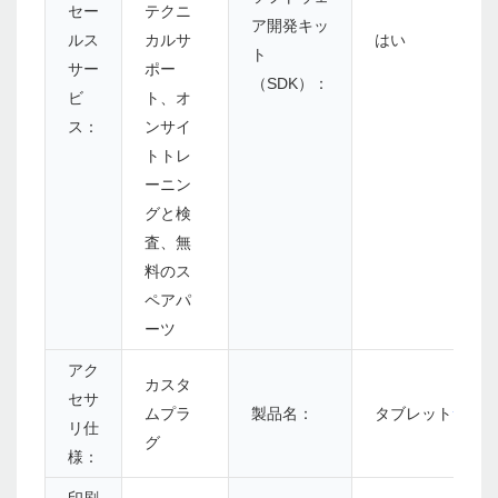
セー
テクニ
ア開発キッ
ルス
カルサ
はい
ト
サー
ポー
（SDK）：
ビ
ト、オ
ス：
ンサイ
トトレ
ーニン
グと検
査、無
料のス
ペアパ
ーツ
アク
カスタ
セサ
ムプラ
製品名：
タブレット
サー
リ仕
グ
様：