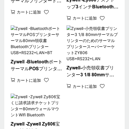
サーマルプリンタードラ
ップ3インチBluetoothサ
イバーWiFi POSプリン
カートに追加
ーマルレシートプリンタ
ターZy806サーマルレシ
カートに追加
ー80mm白い請求機チケ
ートプリンター
ットプリンターデスクト
USB+WiFi
ップ80領収書プリンター
Zywell -Bluetoothポート
Zywell-小売領収書プリ
サーマルPOSプリンター
ンター3 1/8 80mmサー
サーマル80mm領収書
カートに追加
マルプリンターのための
Bluetoothプリンター
カートに追加
サーマルプリンタースー
USB+RS232+LAN+BT
パーマーケットZY806
USB+RS232+LAN
Zywell -Zywell Zy806宝