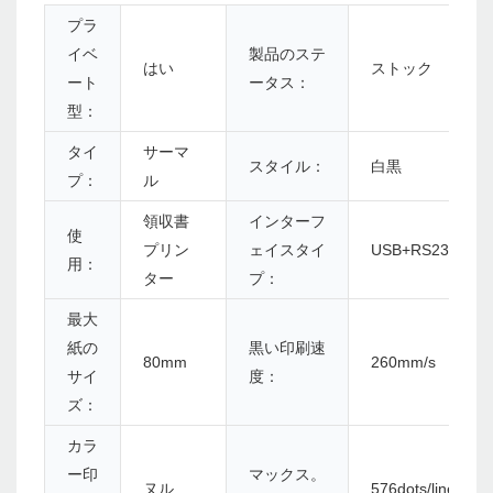
プラ
イベ
製品のステ
はい
ストック
ート
ータス：
型：
タイ
サーマ
スタイル：
白黒
プ：
ル
領収書
インターフ
使
プリン
ェイスタイ
USB+RS232+LA
用：
ター
プ：
最大
紙の
黒い印刷速
80mm
260mm/s
サイ
度：
ズ：
カラ
ー印
マックス。
ヌル
576dots/lineまたは