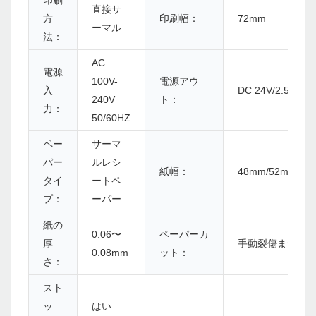
印刷
直接サ
方
印刷幅：
72mm
ーマル
法：
AC
電源
100V-
電源アウ
入
DC 24V/2.5A
240V
ト：
力：
50/60HZ
ペー
サーマ
パー
ルレシ
紙幅：
48mm/52mm/56
タイ
ートペ
プ：
ーパー
紙の
0.06〜
ペーパーカ
厚
手動裂傷または
0.08mm
ット：
さ：
スト
ッ
はい