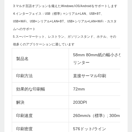
3.マルチ言語オプションを備えたWindows/iOS/Androidをサポートします

4.インターフェイス：USB（標準）+シリアル+LAN、USB+BT、
USB+WiFi、USB+シリアル+LAN+BT、USB+シリアル+LAN+WiFi  - カスタ
ムへのサポート

5.スーパーマーケット、レストラン、ガソリンスタンド、ホテル、その
58mm 80mm紙の幅小さなイン
製品名
リンター
印刷方法
直接サーマル印刷
効果的な印刷幅
72mm
解決
203DPI
印刷速度
260mm/s（標準）; 300mm/s
印刷密度
576ドット/ライン