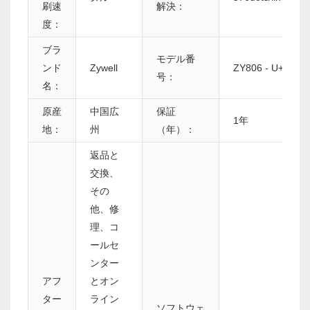
刷速
解決：
度：
ブラ
モデル番
ンド
Zywell
ZY806 - U+S+L
号：
名：
原産
中国広
保証
1年
地：
州
（年）：
返品と
交換、
その
他、修
理、コ
ールセ
ンター
アフ
とオン
ター
ライン
ソフトウェ