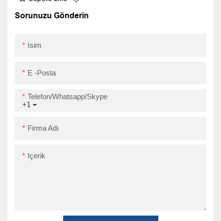
Duvar Monte Wifi
Bluetooth
Sorunuzu Gönderin
Isim
E -posta
Telefon/Whatsapp/Skype
+1
Firma Adı
Içerik