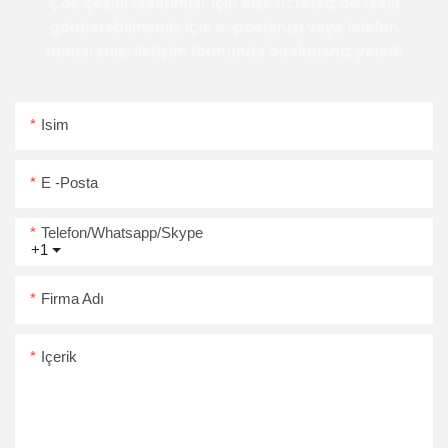
Çok çeşitli tasarımlar için size ücretsiz bir teklif
gönderebilmemiz için e -postanızı veya telefon
numaranızı iletişim formunda bırakmanız yeterli
Isim
E -posta
Telefon/Whatsapp/Skype
+1
Firma Adı
Içerik