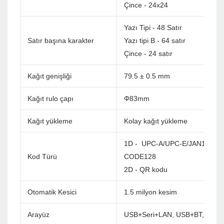
Çince - 24x24
Yazı Tipi - 48 Satır
Satır başına karakter
Yazı tipi B - 64 satır
Çince - 24 satır
Kağıt genişliği
79.5 ± 0.5 mm
Kağıt rulo çapı
Φ83mm
Kağıt yükleme
Kolay kağıt yükleme
1D - UPC-A/UPC-E/JAN13(EA
Kod Türü
CODE128
2D - QR kodu
Otomatik Kesici
1.5 milyon kesim
Arayüz
USB+Seri+LAN, USB+BT, USB+