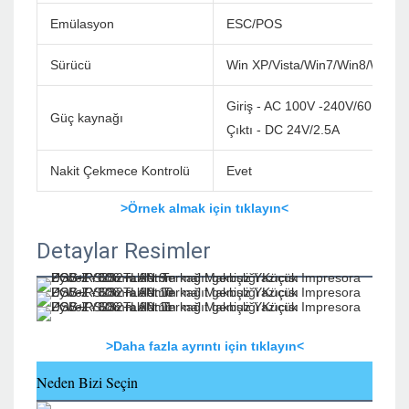
Emülasyon
ESC/POS
Sürücü
Win XP/Vista/Win7/Win8/Win1
Giriş - AC 100V -240V/60Hz
Güç kaynağı
Çıktı - DC 24V/2.5A
Nakit Çekmece Kontrolü
Evet
>Örnek almak için tıklayın<
Detaylar Resimler
>Daha fazla ayrıntı için tıklayın<
Neden Bizi Seçin