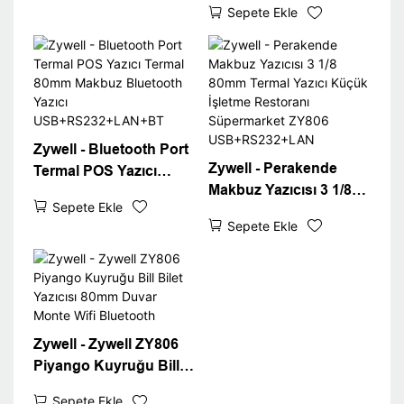
USB+WiFi
Sepete Ekle
Makbuz Yazıcısı 80mm
Beyaz Faturalandırma
Makinesi Bilet Yazıcı
Masaüstü 80 Makbuzlu
Yazıcı
Zywell - Bluetooth Port
Zywell - Perakende
Termal POS Yazıcı
Makbuz Yazıcısı 3 1/8
Termal 80mm Makbuz
Sepete Ekle
80mm Termal Yazıcı
Bluetooth Yazıcı
Sepete Ekle
Küçük İşletme
USB+RS232+LAN+BT
Restoranı Süpermarket
ZY806
USB+RS232+LAN
Zywell - Zywell ZY806
Piyango Kuyruğu Bill
Bilet Yazıcısı 80mm
Sepete Ekle