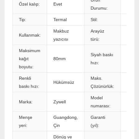
Ürün
Özel kalıp:
Evet
Stokl
Durumu:
Tip:
Termal
Stil:
Siyah
Makbuz
Arayüz
Kullanmak:
USB+
yazıcısı
türü:
Maksimum
Siyah baskı
kağıt
80mm
260m
hızı:
boyutu:
Renkli
Maks.
Hükümsüz
576dot
baskı hızı:
Çözünürlük:
Model
Marka:
Zywell
ZY806
numarası:
Menşe
Guangdong,
Garanti
1 yıl
yeri:
Çin
(yıl):
Dönüş ve