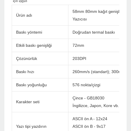
58mm 80mm kağıt genişliği Kü
Ürün adı
Yazıcısı
Baskı yöntemi
Doğrudan termal baskı
Etkili baskı genişliği
72mm
Çözünürlük
203DPI
Baskı hızı
260mm/s (standart); 300mm/s
Baskı yoğunluğu
576 nokta/çizgi
Çince - GB18030
Karakter seti
İngilizce, Japon, Kore vb. Özel (
ASCII ön A - 12x24
Yazı tipi yazdırın
ASCII ön B - 9x17