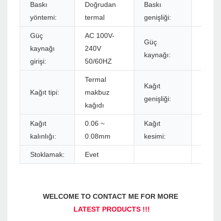
Baskı
Doğrudan
Baskı
72m
yöntemi:
termal
genişliği:
Güç
AC 100V-
Güç
kaynağı
240V
DC 24
kaynağı:
girişi:
50/60HZ
Termal
Kağıt
Kağıt tipi:
makbuz
48mm
genişliği:
kağıdı
Kağıt
0.06 ~
Kağıt
Manuel
kalınlığı:
0.08mm
kesimi:
Stoklamak:
Evet