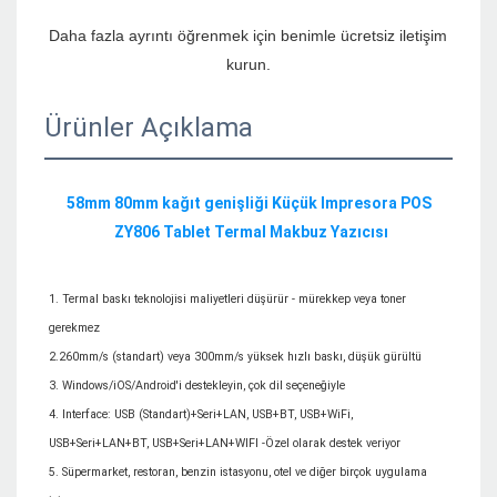
Daha fazla ayrıntı öğrenmek için benimle ücretsiz iletişim 
Ürünler Açıklama
58mm 80mm kağıt genişliği Küçük Impresora POS 
1. Termal baskı teknolojisi maliyetleri düşürür - mürekkep veya toner 
gerekmez

2.260mm/s (standart) veya 300mm/s yüksek hızlı baskı, düşük gürültü

3. Windows/iOS/Android'i destekleyin, çok dil seçeneğiyle

4. Interface: USB (Standart)+Seri+LAN, USB+BT, USB+WiFi, 
USB+Seri+LAN+BT, USB+Seri+LAN+WIFI -Özel olarak destek veriyor

5. Süpermarket, restoran, benzin istasyonu, otel ve diğer birçok uygulama 