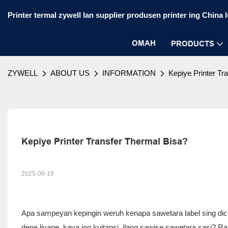
Printer termal zywell lan supplier produsen printer ing China 
OMAH
PRODUCTS
ZYWELL
ABOUT US
INFORMATION
Kepiye Printer Tr
Kepiye Printer Transfer Thermal Bisa?
2025-08-18
Apa sampeyan kepingin weruh kenapa sawetara label sing dicith
dene liyane, kaya ing kuitansi, ilang sawise sawetara sasi? R