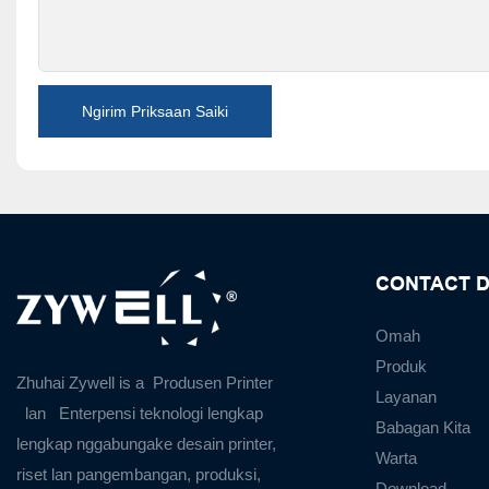
Ngirim Priksaan Saiki
CONTACT D
Omah
Produk
Zhuhai Zywell is a
Produsen Printer
Layanan
lan
Enterpensi teknologi lengkap
Babagan Kita
lengkap nggabungake desain printer,
Warta
riset lan pangembangan, produksi,
Download