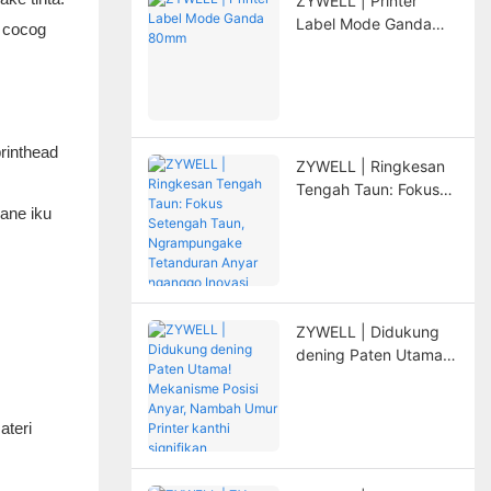
ZYWELL | Printer
Label Mode Ganda
g cocog
80mm
rinthead
ZYWELL | Ringkesan
Tengah Taun: Fokus
Setengah Taun,
ane iku
Ngrampungake
Tetanduran Anyar
nganggo Inovasi
ZYWELL | Didukung
dening Paten Utama!
Mekanisme Posisi
Anyar, Nambah Umur
Printer kanthi
ateri
signifikan