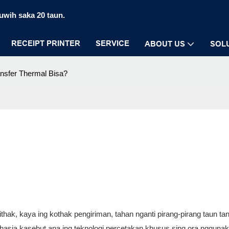
luwih saka 20 taun.
RECEIPT PRINTER
SERVICE
ABOUT US
SOL
ansfer Thermal Bisa?
ak, kaya ing kothak pengiriman, tahan nganti pirang-pirang taun tan
ahasia kasebut ana ing teknologi percetakan khusus sing ora nggunaka