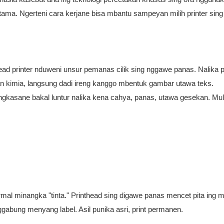
tama. Ngerteni cara kerjane bisa mbantu sampeyan milih printer sin
head printer nduweni unsur pemanas cilik sing nggawe panas. Nalika p
san kimia, langsung dadi ireng kanggo mbentuk gambar utawa teks.
gkasane bakal luntur nalika kena cahya, panas, utawa gesekan. Mul
mal minangka "tinta." Printhead sing digawe panas mencet pita ing m
 nggabung menyang label. Asil punika asri, print permanen.