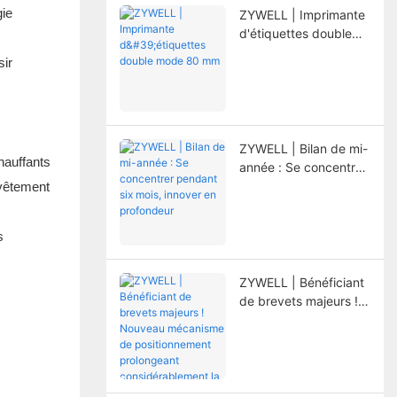
gie
ZYWELL | Imprimante
d'étiquettes double
mode 80 mm
sir
ZYWELL | Bilan de mi-
hauffants
année : Se concentrer
pendant six mois,
evêtement
innover en profondeur
s
ZYWELL | Bénéficiant
de brevets majeurs !
Nouveau mécanisme
de positionnement
prolongeant
considérablement la
durée de vie de