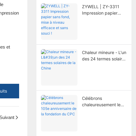
le
l'imprimante.
ZYWELL | ZY-3311
 impression
Impression papier
sans fond, mise à
niveau efficace et
sans souci !
es et
Chaleur mineure - L'un
des 24 termes solaires
de la Chine
uits
Célébrons
chaleureusement le
105e anniversaire de
Suivant
la fondation du CPC