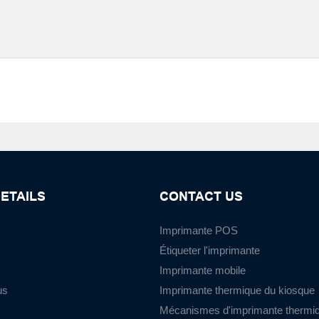
ETAILS
CONTACT US
Imprimante POS
Étiqueter l'imprimante
Imprimante mobile
us
Imprimante thermique du kiosque
Mécanismes d'imprimante thermi