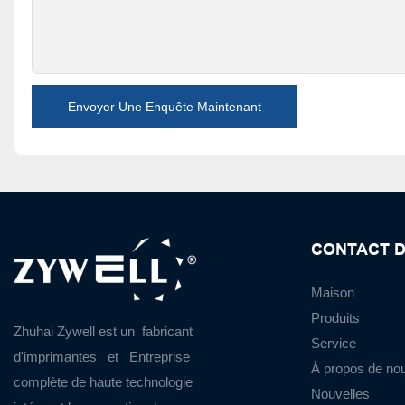
Envoyer Une Enquête Maintenant
CONTACT D
Maison
Produits
Zhuhai Zywell est un
fabricant
Service
d'imprimantes
et
Entreprise
À propos de no
complète de haute technologie
Nouvelles