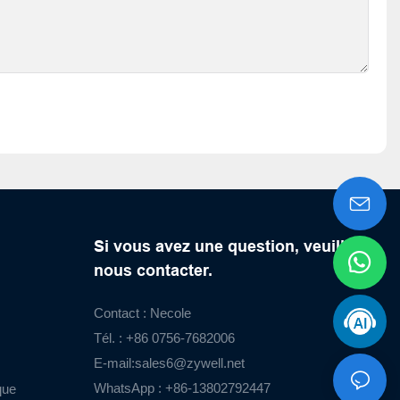
Si vous avez une question, veuillez
nous contacter.
Contact : Necole
Tél. : +86 0756-7682006
E-mail:
sales6@zywell.net
WhatsApp : +86-13802792447
que