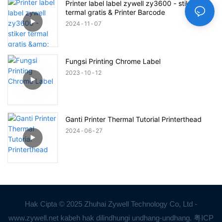
Printer label label zywell zy3600 - stiker
termal gratis & Printer Barcode
2024
11
07
Fungsi Printing Chrome Label
2023
10
12
Ganti Printer Thermal Tutorial Printerthead
2024
06
27
Hak Cipta © 2025 Zhuhai Zywell Technology Co, Ltd -
www.zywell.net kabeh hak dilindhungi undhang-undhang.
粤ICP