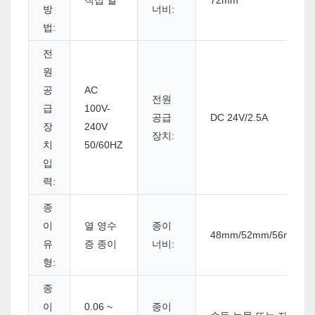
직접 열
72mm
방
너비:
법:
전
원
공
AC
전원
급
100V-
공급
DC 24V/2.5A
장
240V
장치:
치
50/60HZ
입
력:
종
이
열 영수
종이
48mm/52mm/56mm/6
유
증 종이
너비:
형:
종
이
0.06 ~
종이