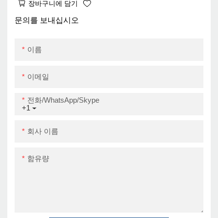
장바구니에 담기
Zy906 휴대 전화 용 Wi -
Fi Pos 프린터
문의를 보내십시오
USB+RS232+LAN+WIFI
이름
이메일
전화/WhatsApp/Skype
+1
회사 이름
함유량