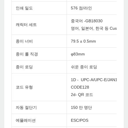
인쇄 밀도
576 점/라인
중국어 -GB18030
캐릭터 세트
영어, 일본어, 한국 등 Custom
종이 너비
79.5 ± 0.5mm
종이 롤 직경
φ83mm
종이 로딩
쉬운 종이 로딩
1D - UPC-A/UPC-E/JAN13(EA
코드 유형
CODE128
2d- QR 코드
자동 절단기
150 만 명단
에뮬레이션
ESC/POS