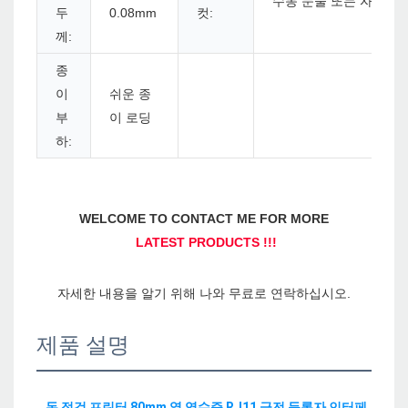
수동 눈물 또는 자동 커
두
0.08mm
컷:
께:
종
이
쉬운 종
부
이 로딩
하:
제품 설명
돈 점검 프린터 80mm 열 영수증 RJ11 금전 등록자 인터페