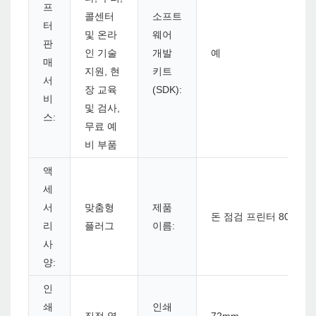
프
콜센터
소프트
터
및 온라
웨어
판
인 기술
개발
예
매
지원, 현
키트
서
장 교육
(SDK):
비
및 검사,
스:
무료 예
비 부품
액
세
서
맞춤형
제품
돈 점검 프린터 80mm
리
플러그
이름:
사
양:
인
쇄
인쇄