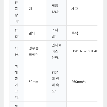
인
제품
곰
예
재고
상태:
팡
이:
유
스타
열의
흑백
형:
일:
인터페
사
영수증
이스
USB+RS232+LAN+BL
용:
프린터
유형:
최
대
검은
종
색 인
80mm
260mm/s
이
쇄 속
크
도:
기:
색