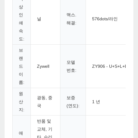
상
인
맥스.
널
576dots/라인
쇄
해결:
속
도:
브
랜
모델
드
Zywell
ZY906 - U+S+L+B
번호:
이
름:
원
광동, 중
보증
산
1 년
국
(연도):
지:
반품 및
교체, 기
애
타, 수리,