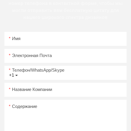
номер телефона в контактной форме, чтобы мы
могли отправить вам бесплатную цитату для
нашего широкого спектра дизайнов
Имя
Электронная Почта
Телефон/WhatsApp/Skype
+1
Название Компании
Содержание