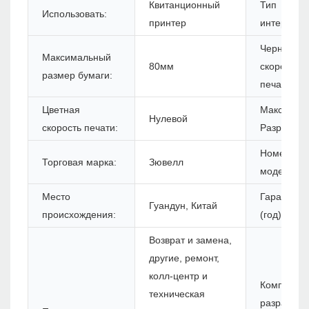
Квитанционный
Тип
Использовать:
принтер
интерфейс
Черная
Максимальный
80мм
скорость
размер бумаги:
печати:
Цветная
Максимум
Нулевой
скорость печати:
Разрешени
Номер
Торговая марка:
Зювелл
модели:
Место
Гарантия
Гуандун, Китай
происхождения:
(год):
Возврат и замена,
другие, ремонт,
колл-центр и
Комплект 
техническая
разработк