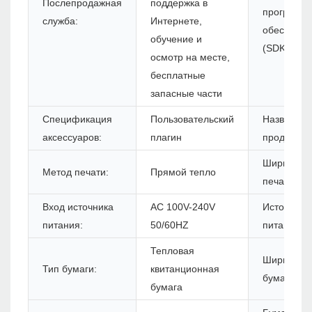
Послепродажная
поддержка в
программн
служба:
Интернете,
обеспечен
обучение и
(SDK):
осмотр на месте,
бесплатные
запасные части
Спецификация
Пользовательский
Название
аксессуаров:
плагин
продукта:
Ширина
Метод печати:
Прямой тепло
печати:
Вход источника
AC 100V-240V
Источник
питания:
50/60HZ
питания:
Тепловая
Ширина
Тип бумаги:
квитанционная
бумаги:
бумага