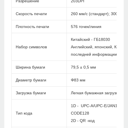
Разрешение
203DPI
Скорость печати
260 мм/с (стандарт); 300 мм/с
Плотность печати
576 точек/линия
Китайский - ГБ18030
Набор символов
Английский, японский, Корея и
последней информации)
Ширина бумаги
79,5 ± 0,5 мм
Диаметр бумаги
Φ83 мм
Загрузка бумаги
Легкая бумажная загрузка
1D - UPC-A/UPC-E/JAN13(EA
Тип кода
CODE128
2D - QR -код