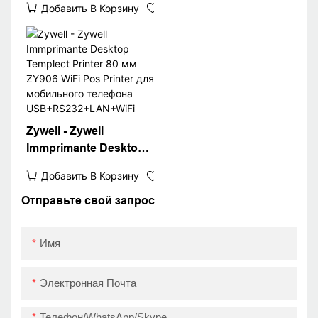
квитанция
Добавить В Корзину
Best Buy Bluetooth
Printer для iOS
Android Auto Mater
Printer
Zywell - Zywell
Immprimante Desktop
Templect Printer 80 мм
Добавить В Корзину
ZY906 WiFi Pos Printer
для мобильного
Отправьте свой запрос
телефона
USB+RS232+LAN+WiFi
Имя
Электронная Почта
Телефон/WhatsApp/Skype