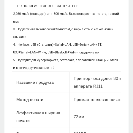
1. ТЕХНОЛОГИЯ ТЕХНОЛОГИЯ ПЕЧАТЕЛЕ

2,260 мм/с (стандарт) или 300 мм/с. Высокоскоростная печать, низкий 
шум

3. Поддерживать Windows/iOS/Android, с вариантом с несколькими 
языками

4. Interface: USB (Стандарт)+Serial+LAN, USB+Serial+LAN+BT, 
USB+Serial+LAN+Wi -Fi, USB+Bluetooth+WiFi -поддерживаю

5. Подходит для супермаркета, ресторана, заправочной станции, отеля 
Принтер чека денег 80 мм те
Название продукта
аппарата RJ11
Метод печати
Прямая тепловая печать
Эффективная ширина
72мм
печати