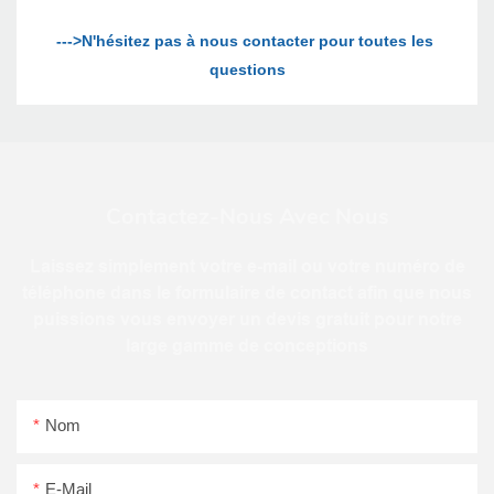
--->N'hésitez pas à nous contacter pour toutes les 
Contactez-Nous Avec Nous
Laissez simplement votre e-mail ou votre numéro de
téléphone dans le formulaire de contact afin que nous
puissions vous envoyer un devis gratuit pour notre
large gamme de conceptions
Nom
E-Mail