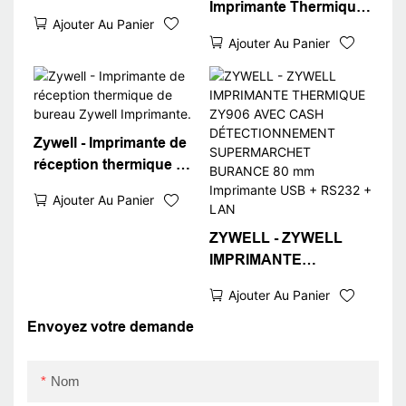
Imprimante Thermique
Best buy Bluetooth
Ajouter Au Panier
en gros de 3 pouces
Receipt Imprimante
Ajouter Au Panier
Imprimante de
pour iOS Android Auto
réception thermique
Copter Inkless
ZY906 Imprimante de
Imprimante
réception POS
Zywell - Imprimante de
réception thermique de
bureau Zywell
Ajouter Au Panier
Imprimante.
ZYWELL - ZYWELL
IMPRIMANTE
THERMIQUE ZY906
Ajouter Au Panier
AVEC CASH
DÉTECTIONNEMENT
Envoyez votre demande
SUPERMARCHET
BURANCE 80 mm
Nom
Imprimante USB +