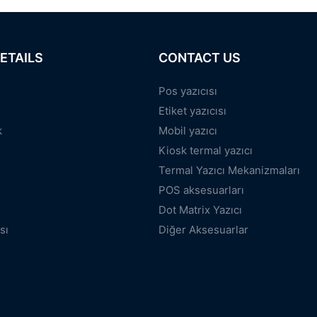
ETAILS
CONTACT US
Pos yazıcısı
Etiket yazıcısı
k
Mobil yazıcı
Kiosk termal yazıcı
Termal Yazıcı Mekanizmaları
POS aksesuarları
Dot Matrix Yazıcı
sı
Diğer Aksesuarlar