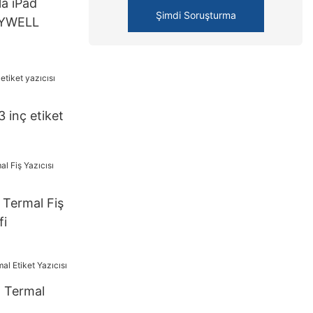
la iPad
Şimdi Soruşturma
ZYWELL
 inç etiket
ermal Fiş
fi
 Termal