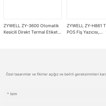
ZYWELL ZY-3600 Otomatik
ZYWELL ZY-H861 T
Kesicili Direkt Termal Etiket
POS Fiş Yazıcısı,
Yazıcı
USB+LAN/USB+WIF
(isteğe bağlı) Siyah
Özel tasarımlar ve fikirler açığız ve belirli gereksinimleri kar
Isim