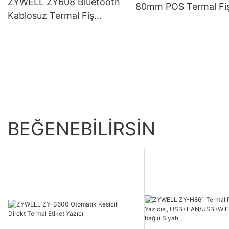
ZYWELL ZY608 Bluetooth
80mm POS Termal Fi
Kablosuz Termal Fiş
Yazıcısı
Yazıcısı | OEM Yüksek Hızlı
POS Yazıcısı
BEĞENEBILIRSIN