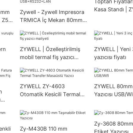
Toptan Fiyatlar
Kasa Standı | 
58mm
Zywell - Zywell Impresora
ı Z58
TRMICA İç Mekan 80mm
A USB
Termal Bilet Yazıcı ZY906
ısı
Airprint Makbuz Yazıcısı
Bill Yazıcı
ern
ZYWELL | Özelleştirilmiş
ZYWELL | Yeni 3
USB+RS232+LAN
mobil termal fiş yazıcı
yazıcısı fiyatı
maliyeti
ZYWELL ZY-4603
ZYWELL 80mm T
h
Otomatik Kesicili Termal
Yazıcısı USB/Wi
ı
Transfer Masaüstü Yazıcı
80
Zy-3608 80mm
nkli
Zy-M430B 110 mm
Etiket Yazıcısı