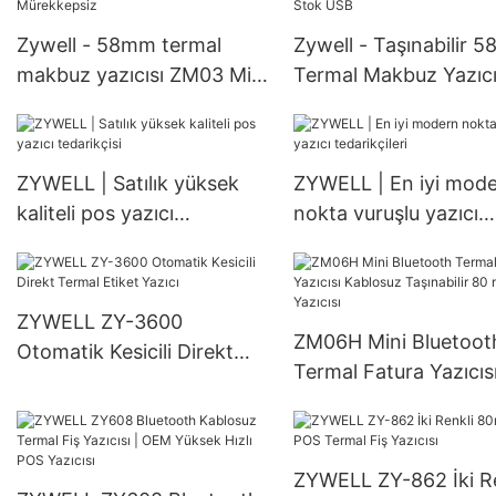
Zywell - 58mm termal
Zywell - Taşınabilir 
makbuz yazıcısı ZM03 Mini
Termal Makbuz Yazıc
USB Bluetooth Termal
-II Impresora TRMIC
Yazıcı, 1800mAh Pil
Port Fatura Bilet Yazıc
USB+BT ile Mürekkepsiz
Stok USB
ZYWELL | Satılık yüksek
ZYWELL | En iyi mod
kaliteli pos yazıcı
nokta vuruşlu yazıcı
tedarikçisi
tedarikçileri
ZYWELL ZY-3600
ZM06H Mini Bluetoot
Otomatik Kesicili Direkt
Termal Fatura Yazıcıs
Termal Etiket Yazıcı
Kablosuz Taşınabilir 
mm Fiş Yazıcısı
ZYWELL ZY-862 İki Re