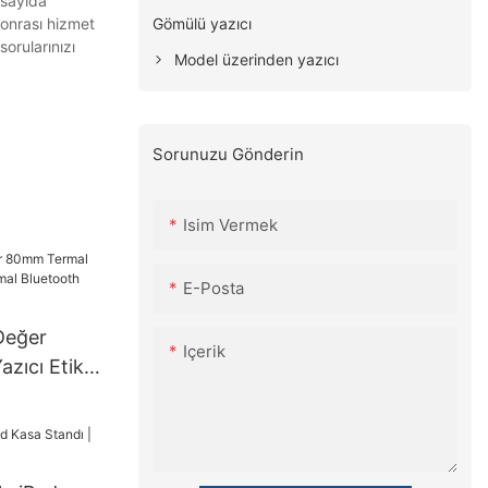
 sayıda
Gömülü yazıcı
sonrası hizmet
orularınızı
Model üzerinden yazıcı
Sorunuzu Gönderin
Isim Vermek
E-Posta
 Değer
Içerik
zıcı Etiket
luetooth
AN+BT