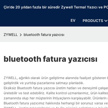
Çin'de 20 yıldan fazla bir süredir Zywell Termal Yazıcı ve POS
EV
PRODUCTS
ZYWELL
bluetooth fatura yazıcısı
bluetooth fatura yazıcısı
ZYWELL, ağırlıklı olarak ürün geliştirme alanında faaliyet gösteren 
geliştirdik ve yurtdışı pazarlarına satmayı planladık.
Eksiksiz Bluetooth fatura yazıcısı üretim hatları ve deneyimli çalışanl
üretebilir ve test edebiliriz. Kalite kontrol uzmanlarımız, ürün kali
zamanında olup her müşterinin ihtiyaçlarını karşılayabilir. Ürünleri
Bluetooth fatura yazıcımız hakkında herhangi bir sorunuz varsa vey