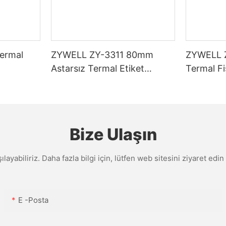
ermal
ZYWELL ZY-3311 80mm
ZYWELL 
Astarsız Termal Etiket
Termal Fiş
I/BT
Yazıcısı
USB+WIFI
ile
Bize Ulaşın
şılayabiliriz. Daha fazla bilgi için, lütfen web sitesini ziyaret e
E -posta