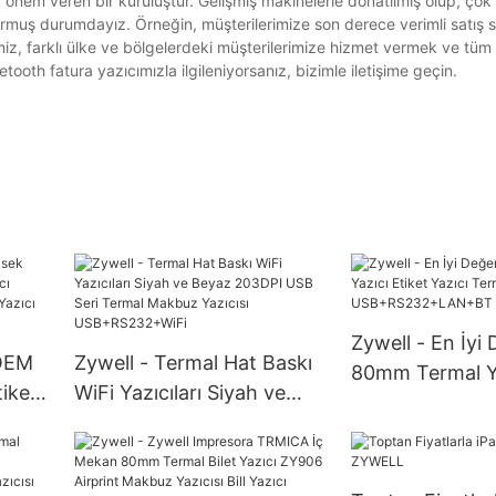
önem veren bir kuruluştur. Gelişmiş makinelerle donatılmış olup, çok
r kurmuş durumdayız. Örneğin, müşterilerimize son derece verimli satış 
z, farklı ülke ve bölgelerdeki müşterilerimize hizmet vermek ve tüm s
etooth fatura yazıcımızla ilgileniyorsanız, bizimle iletişime geçin.
Zywell - En İyi
 OEM
Zywell - Termal Hat Baskı
80mm Termal Ya
tiket
WiFi Yazıcıları Siyah ve
Yazıcı Termal B
10
Beyaz 203DPI USB Seri
USB+RS232+L
od
Termal Makbuz Yazıcısı
USB+RS232+WiFi