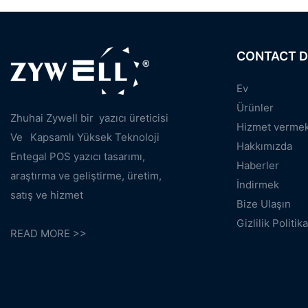
CONTACT D
Ev
Ürünler
Zhuhai Zywell bir
yazıcı üreticisi
Hizmet verme
Ve
Kapsamlı Yüksek Teknoloji
Hakkımızda
Entegal POS yazıcı tasarımı,
Haberler
araştırma ve geliştirme, üretim,
İndirmek
satış ve hizmet
Bize Ulaşın
Gizlilik Politika
READ MORE >>