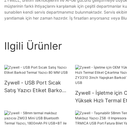
ZYWELL, üretim teknolojilerini ve Ar-Ge gücünü geliştirmeye büyük 
müşterinin farklı ihtiyaçlarını karşılamak için çeşitli departmanla
sunabilen kendi servis departmanımız bulunmaktadır. Servis ekibimi
yanıtlamak için her zaman hazırdır. İş fırsatları arıyorsanız veya Blu
Ilgili Ürünler
Zywell - USB Port Sıcak
Satış Yazıcı Etiket Barkod
Zywell - İşletme için
Termal Yazıcı 80 MM USB
Yüksek Hızlı Termal E
Çıkartma Yazıcı ZY33
3inch Yapışkan Bark
Yazıcı USB