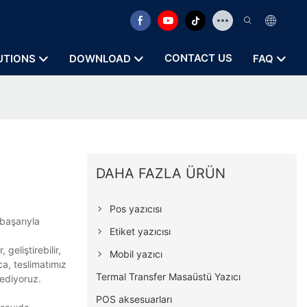
CONTACT US
UTIONS
DOWNLOAD
FAQ
DAHA FAZLA ÜRÜN
Pos yazıcısı
 başarıyla
Etiket yazıcısı
geliştirebilir,
Mobil yazıcı
ca, teslimatımız
Termal Transfer Masaüstü Yazıcı
 ediyoruz.
POS aksesuarları