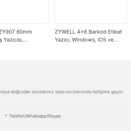
ZY907 80mm
ZYWELL 4x6 Barkod Etiket
 Yazıcısı,
Yazıcı, Windows, iOS ve
 bağlantı noktası
Android ile Uyumlu,
USB+WIFI
din veya doğrudan sorularınız veya sorularınızla iletişime geçin.
Telefon/Whatsapp/Skype