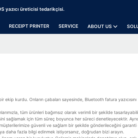
 yazıcı üreticisi tedarikçisi.
RECEIPT PRINTER
SERVICE
ABOUT US
SOL
bir ekip kurdu. Onların çabaları sayesinde, Bluetooth fatura yazıcısını
arımızla, tüm ürünleri bağımsız olarak verimli bir şekilde tasarlayabilir, 
tesini sağlamak için tüm süreç boyunca her süreci denetleyecektir. Ayrı
n müşterilerimize güvenli ve sağlam bir şekilde gönderileceğini garanti
a daha fazla bilgi edinmek istiyorsanız, doğrudan bizi arayın.