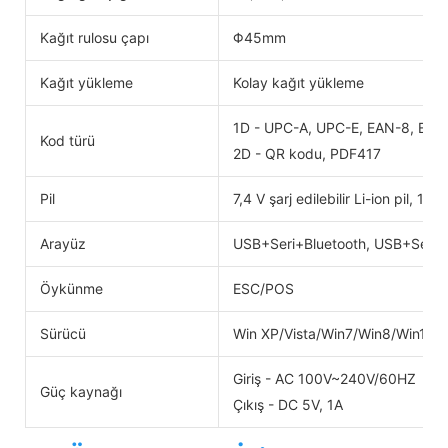
Kağıt rulosu çapı
Φ45mm
Kağıt yükleme
Kolay kağıt yükleme
1D - UPC-A, UPC-E, EAN-8, EAN
Kod türü
2D - QR kodu, PDF417
Pil
7,4 V şarj edilebilir Li-ion pil, 1
Arayüz
USB+Seri+Bluetooth, USB+Seri+
Öykünme
ESC/POS
Sürücü
Win XP/Vista/Win7/Win8/Win10
Giriş - AC 100V~240V/60HZ
Güç kaynağı
Çıkış - DC 5V, 1A