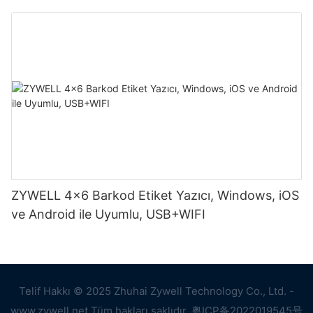
ZYWELL 4x6 Barkod Etiket Yazıcı, Windows, iOS
ve Android ile Uyumlu, USB+WIFI
Telif Hakkı © 2025 Zhuhai Zywell Technology Co., Ltd. -
www.zywell.net Tüm hakları saklıdır.
粤ICP备2022019545号