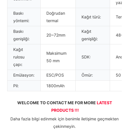
yazıcıs
Baskı
Doğrudan
Kağıt türü:
Termal 
yöntemi:
termal
Baskı
Kağıt
20~72mm
48~8
genişliği:
genişliği:
Kağıt
Maksimum
rulosu
SDK:
Androi
50 mm
çapı:
Emülasyon:
ESC/POS
Ömür:
50 km'
Pil:
1800mAh
WELCOME TO CONTACT ME FOR MORE 
LATEST 
PRODUCTS !!!
 Daha fazla bilgi edinmek için benimle iletişime geçmekten 
çekinmeyin.