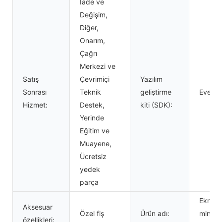
İade ve
Değişim,
Diğer,
Onarım,
Çağrı
Merkezi ve
Satış
Çevrimiçi
Yazılım
Sonrası
Teknik
geliştirme
Evet
Hizmet:
Destek,
kiti (SDK):
Yerinde
Eğitim ve
Muayene,
Ücretsiz
yedek
parça
Ekranl
Aksesuar
Özel fiş
Ürün adı:
mini te
özellikleri: