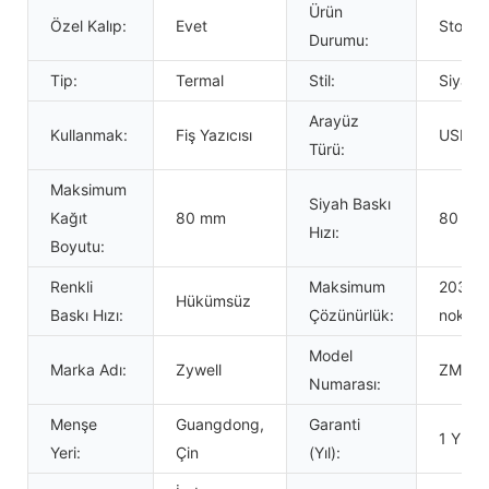
Ürün
Özel Kalıp:
Evet
Stokla
Durumu:
Tip:
Termal
Stil:
Siyah 
Arayüz
Kullanmak:
Fiş Yazıcısı
USB+R
Türü:
Maksimum
Siyah Baskı
Kağıt
80 mm
80 mm
Hızı:
Boyutu:
Renkli
Maksimum
203 dp
Hükümsüz
Baskı Hızı:
Çözünürlük:
nokta
Model
Marka Adı:
Zywell
ZM01 
Numarası:
Menşe
Guangdong,
Garanti
1 Yıllık
Yeri:
Çin
(Yıl):