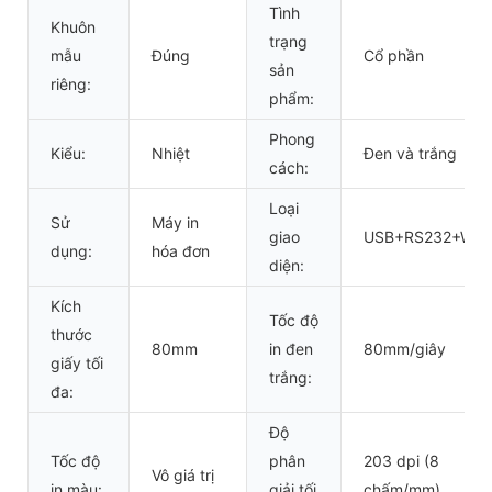
Tình
Khuôn
trạng
mẫu
Đúng
Cổ phần
sản
riêng:
phẩm:
Phong
Kiểu:
Nhiệt
Đen và trắng
cách:
Loại
Sử
Máy in
giao
USB+RS232+WIFI
dụng:
hóa đơn
diện:
Kích
Tốc độ
thước
80mm
in đen
80mm/giây
giấy tối
trắng:
đa:
Độ
Tốc độ
phân
203 dpi (8
Vô giá trị
in màu:
giải tối
chấm/mm)