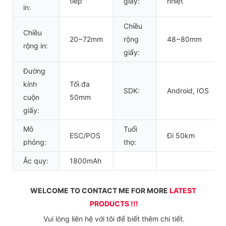
tiếp
giấy:
nhiệt
in:
Chiều
Chiều
20~72mm
rộng
48~80mm
rộng in:
giấy:
Đường
kính
Tối đa
SDK:
Android, IOS
cuộn
50mm
giấy:
Mô
Tuổi
ESC/POS
Đi 50km
phỏng:
thọ:
Ắc quy:
1800mAh
WELCOME TO CONTACT ME FOR MORE 
LATEST 
PRODUCTS !!!
 Vui lòng liên hệ với tôi để biết thêm chi tiết.