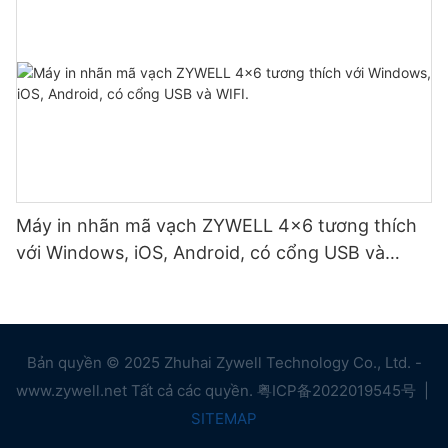
Máy in nhãn mã vạch ZYWELL 4x6 tương thích
với Windows, iOS, Android, có cổng USB và
WIFI.
Bản quyền © 2025 Zhuhai Zywell Technology Co., Ltd. -
www.zywell.net Tất cả các quyền.
粤ICP备2022019545号
|
SITEMAP