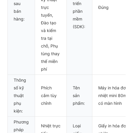
sau
triển
trực
Đúng
bán
phần
tuyến,
hàng:
mềm
Đào tạo
(SDK):
và kiểm
tra tại
chỗ, Phụ
tùng thay
thế miễn
phí
Thông
số kỹ
Phích
Tên
Máy in hóa đơn
thuật
cắm tùy
sản
nhiệt mini 80mm
phụ
chỉnh
phẩm:
có màn hình
kiện:
Phương
Nhiệt trực
Loại
Giấy in hóa đơn
pháp