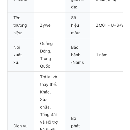
đa:
Tên
Số
thương
Zywell
hiệu
ZM01 - U+S+W
hiệu:
mẫu:
Quảng
Nơi
Bảo
Đông,
xuất
hành
1 năm
Trung
xứ:
(Năm):
Quốc
Trả lại và
thay thế,
Khác,
Sửa
chữa,
Tổng đài
Bộ
và Hỗ trợ
Dịch vụ
phát
kỹ thuật