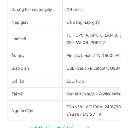
Đường kính cuộn giấy
Φ45mm
Nạp giấy
Dễ dàng nạp giấy
1D - UPC-A, UPC-E, EAN-8, EAN-
Loại mã
2D - Mã QR, PDF417
Ắc quy
Pin sạc Li-ion 7,4V, 1800mAh
Giao diện
USB+Serial+Bluetooth, USB+Seri
Giả lập
ESC/POS
Tài xế
Win XP/Vista/Win7/Win8/Win10
Đầu vào - AC 100V~240V/60HZ
Nguồn điện
Đầu ra - DC 5V, 1A