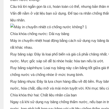
Câu trả lời ngắn gọn là có, hoàn toàn có thể, nhưng bản thân
Vấn đề nằm ở vật liệu bạn sử dụng. Để tạo ra nhãn chống thấ
liệu nhãn.
Chìa khóa chống nước: Dải ruy băng
Máy in chuyển nhiệt hoạt động bằng cách sử dụng ruy băng l
rất khác nhau.
Ruy băng sáp: Đây là loại phổ biến và giá cả phải chăng nhất.
nước. Mực gốc sáp sẽ dễ bị nhòe hoặc hòa tan nếu bị ướt.
Ruy băng sáp/nhựa: Loại ruy băng này cân bằng tốt giữa giá 
chống nước và chống nhòe ở mức trung bình.
Ruy băng nhựa: Đây là lựa chọn hàng đầu về độ bền. Ruy bă
nước, hóa chất, dầu mỡ và mài mòn tuyệt vời. Khi mục tiêu c
Chìa khóa thứ hai: Chất liệu nhãn của bạn
Ngay cả khi sử dụng ruy băng chống thấm nước, nếu bạn in t
nước, bạn phải kết hợp ruy băng với vật liệu chống thấm nướ