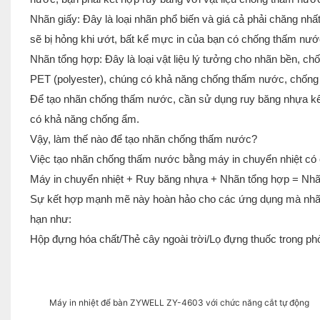
Nhãn giấy: Đây là loại nhãn phổ biến và giá cả phải chăng n
sẽ bị hỏng khi ướt, bất kể mực in của bạn có chống thấm nướ
Nhãn tổng hợp: Đây là loại vật liệu lý tưởng cho nhãn bền, 
PET (polyester), chúng có khả năng chống thấm nước, chống
Để tạo nhãn chống thấm nước, cần sử dụng ruy băng nhựa kết
có khả năng chống ẩm.
Vậy, làm thế nào để tạo nhãn chống thấm nước?
Việc tạo nhãn chống thấm nước bằng máy in chuyển nhiệt có 
Máy in chuyển nhiệt + Ruy băng nhựa + Nhãn tổng hợp = Nh
Sự kết hợp mạnh mẽ này hoàn hảo cho các ứng dụng mà nhãn c
hạn như:
Hộp đựng hóa chất/Thẻ cây ngoài trời/Lọ đựng thuốc trong phò
Máy in nhiệt để bàn ZYWELL ZY-4603 với chức năng cắt tự động