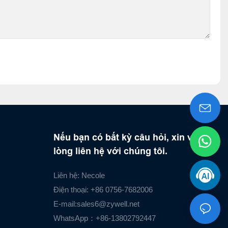
Nếu bạn có bất kỳ câu hỏi, xin vui
lòng liên hệ với chúng tôi.
Liên hệ: Necole
Điện thoại: +86 0756-7682006
E-mail:
sales6@zywell.net
WhatsApp：+86-13802792447