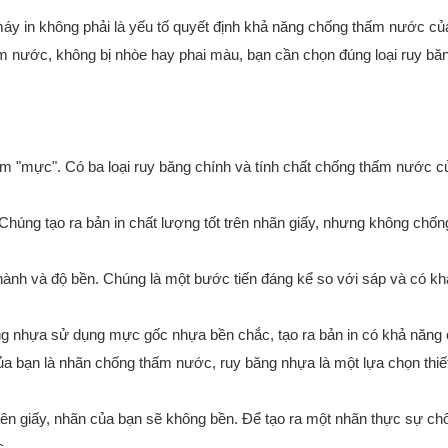
 máy in không phải là yếu tố quyết định khả năng chống thấm nước củ
m nước, không bị nhòe hay phai màu, bạn cần chọn đúng loại ruy bă
àm "mực". Có ba loại ruy băng chính và tính chất chống thấm nước 
 Chúng tạo ra bản in chất lượng tốt trên nhãn giấy, nhưng không chố
thành và độ bền. Chúng là một bước tiến đáng kể so với sáp và có k
ng nhựa sử dụng mực gốc nhựa bền chắc, tạo ra bản in có khả năng
ủa bạn là nhãn chống thấm nước, ruy băng nhựa là một lựa chọn thiế
rên giấy, nhãn của bạn sẽ không bền. Để tạo ra một nhãn thực sự c
c.