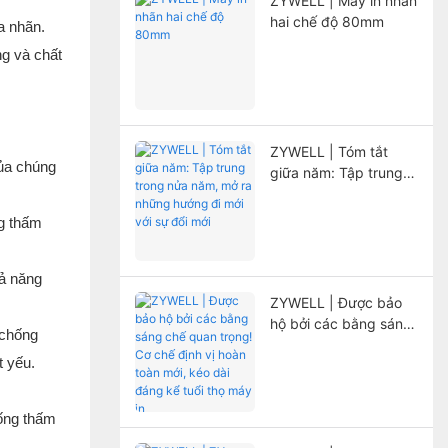
ZYWELL | Máy in nhãn
hai chế độ 80mm
a nhãn.
ng và chất
ZYWELL | Tóm tắt
của chúng
giữa năm: Tập trung
trong nửa năm, mở ra
những hướng đi mới
ng thấm
với sự đổi mới
hả năng
ZYWELL | Được bảo
hộ bởi các bằng sáng
 chống
chế quan trọng! Cơ
t yếu.
chế định vị hoàn toàn
mới, kéo dài đáng kể
tuổi thọ máy in
hống thấm