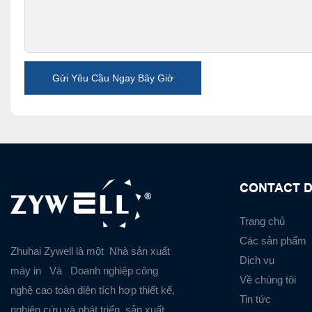
Gửi Yêu Cầu Ngay Bây Giờ
CONTACT D
Trang chủ
Các sản phẩm
Zhuhai Zywell là một
Nhà sản xuất
Dịch vụ
máy in
Và
Doanh nghiệp công
Về chúng tôi
nghệ cao toàn diện tích hợp thiết kế,
Tin tức
nghiên cứu và phát triển, sản xuất,