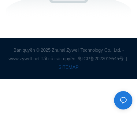
Bản quyền © 2025 Zhuhai Zywell Technology Co., Ltd. -
www.zywell.net Tất cả các quyền.
粤ICP备2022019545号
|
SITEMAP