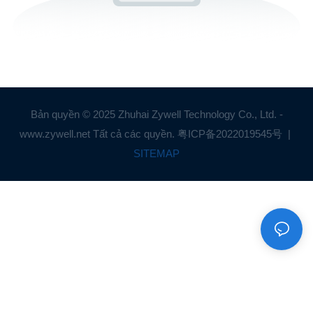
Bản quyền © 2025 Zhuhai Zywell Technology Co., Ltd. -
www.zywell.net Tất cả các quyền.
粤ICP备2022019545号
|
SITEMAP