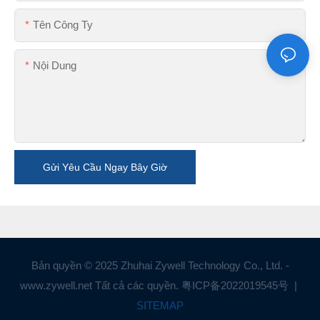
Tên Công Ty
Nội Dung
Gửi Yêu Cầu Ngay Bây Giờ
Bản quyền © 2025 Zhuhai Zywell Technology Co., Ltd. -
www.zywell.net Tất cả các quyền.
粤ICP备2022019545号
|
SITEMAP