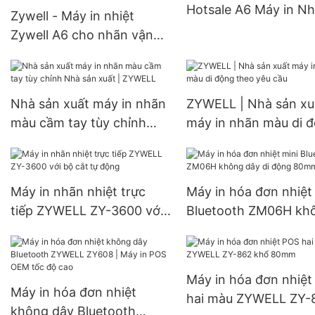
Hotsale A6 Máy in N
Zywell - Máy in nhiệt
vận chuyển nhiệt 4in
Zywell A6 cho nhãn vận
chuyển Địa chỉ nhãn
ZY910 Bluetooth Barcode
Sticker Máy in USB+BT
Nhà sản xuất máy in nhãn
ZYWELL | Nhà sản xu
màu cầm tay tùy chỉnh
máy in nhãn màu di 
Nhà sản xuất | ZYWELL
theo yêu cầu
Máy in nhãn nhiệt trực
Máy in hóa đơn nhiệt
tiếp ZYWELL ZY-3600 với
Bluetooth ZM06H kh
bộ cắt tự động
dây di động 80mm
Máy in hóa đơn nhiệ
Máy in hóa đơn nhiệt
hai màu ZYWELL ZY-
không dây Bluetooth