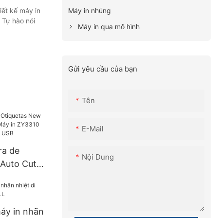
Máy in nhúng
iết kế máy in
 Tự hào nói
Máy in qua mô hình
Gửi yêu cầu của bạn
Tên
E-Mail
ra de
Nội Dung
Auto Cut
y in
 nhãn cuộn
áy in nhãn