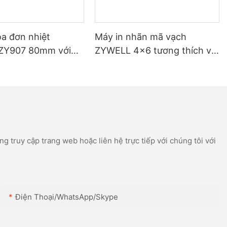
óa đơn nhiệt
Máy in nhãn mã vạch
ZY907 80mm với
ZYWELL 4x6 tương thích với
 + WIFI
Windows, iOS, Android, có
cổng USB và WIFI.
g truy cập trang web hoặc liên hệ trực tiếp với chúng tôi với
Điện Thoại/WhatsApp/Skype