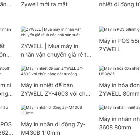
hãn
Zywell mới ra mắt
nhiệt di động t
ch
ZYWELL
Máy in POS 58m
ất
ZYWELL | Mua máy in
ZYWELL
động
nhãn vận chuyển giá rẻ từ
các nhà sản xuất
 mini
Máy in nhiệt để bàn
Máy in hóa đơn
ông
ZYWELL ZY-4603 với chức
ZYWELL 80mm 
năng cắt tự động
Máy in nhãn nh
t POS
Máy in nhãn di động Zy-
3608 80mm
862
M430B 110mm