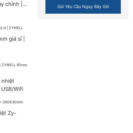
ùy chỉnh |
Gửi Yêu Cầu Ngay Bây Giờ
m giá sỉ |
 nhiệt
USB/Wifi
iệt Zy-