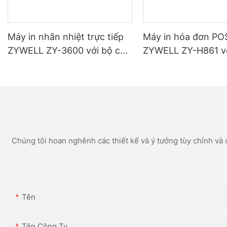
Máy in nhãn nhiệt trực tiếp
Máy in hóa đơn POS
ZYWELL ZY-3600 với bộ cắt
ZYWELL ZY-H861 v
tự động
USB+LAN/USB+WIFI
oth (tùy chọn) Màu
Chúng tôi hoan nghênh các thiết kế và ý tưởng tùy chỉnh và c
Tên
Tên Công Ty