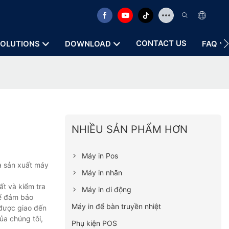
CONTACT US
OLUTIONS
DOWNLOAD
FAQ
NHIỀU SẢN PHẨM HƠN
Máy in Pos
à sản xuất máy
Máy in nhãn
ất và kiểm tra
Máy in di động
để đảm bảo
Máy in để bàn truyền nhiệt
được giao đến
ủa chúng tôi,
Phụ kiện POS