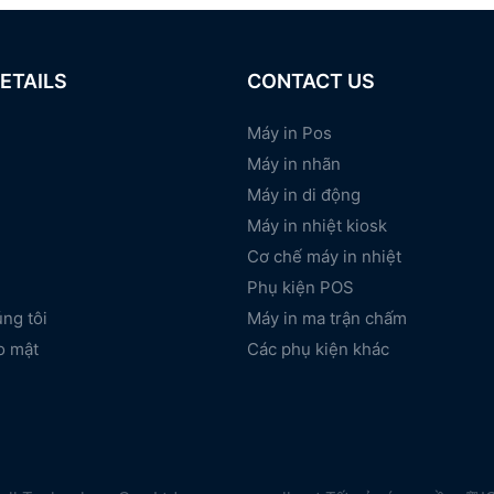
ETAILS
CONTACT US
Máy in Pos
Máy in nhãn
Máy in di động
Máy in nhiệt kiosk
Cơ chế máy in nhiệt
Phụ kiện POS
úng tôi
Máy in ma trận chấm
o mật
Các phụ kiện khác