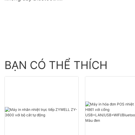
khổ 80mm
ZYWELL ZY608 | Máy in
POS OEM tốc độ cao
BẠN CÓ THỂ THÍCH