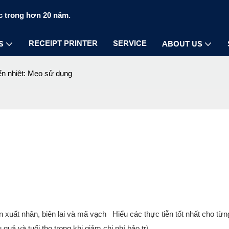
c trong hơn 20 năm.
RECEIPT PRINTER
SERVICE
S
ABOUT US
ển nhiệt: Mẹo sử dụng
ản xuất nhãn, biên lai và mã vạch Hiểu các thực tiễn tốt nhất cho t
quả và tuổi thọ trong khi giảm chi phí bảo trì.