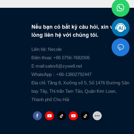
Nếu bạn có bất kỳ câu hỏi, xin vui
lòng liên hệ với chúng tôi.
Liên hệ: Necole
Điện thoại: +86 0756-7682006
E-mail:
sales6@zywell.net
WhatsApp：+86-13802792447
Địa chỉ: Tầng 8, Xưởng số 5, Số 1476 Đường Sân
bay Tây, Thị trấn Tam Tảo, Quận Kim Loan,
Thành phố Chu Hải