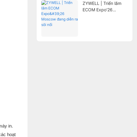
ZYWELL | Triển lãm
ECOM Expo'26
Moscow đang diễn ra
sôi nổi
máy in.
các hoạt