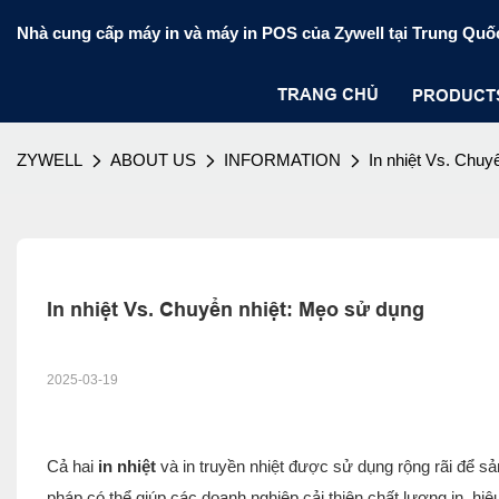
Nhà cung cấp máy in và máy in POS của Zywell tại Trung Quố
TRANG CHỦ
PRODUCT
ZYWELL
ABOUT US
INFORMATION
In nhiệt Vs. Chuy
In nhiệt Vs. Chuyển nhiệt: Mẹo sử dụng
2025-03-19
Cả hai
in nhiệt
và in truyền nhiệt được sử dụng rộng rãi để s
pháp có thể giúp các doanh nghiệp cải thiện chất lượng in, hiệu 