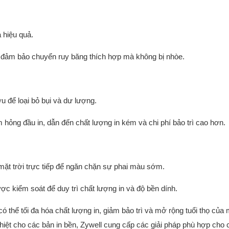
à hiệu quả.
để đảm bảo chuyển ruy băng thích hợp mà không bị nhòe.
 để loại bỏ bụi và dư lượng.
m hỏng đầu in, dẫn đến chất lượng in kém và chi phí bảo trì cao hơn.
 mặt trời trực tiếp để ngăn chặn sự phai màu sớm.
c kiểm soát để duy trì chất lượng in và độ bền dính.
thể tối đa hóa chất lượng in, giảm bảo trì và mở rộng tuổi thọ của 
hiệt cho các bản in bền, Zywell cung cấp các giải pháp phù hợp cho 