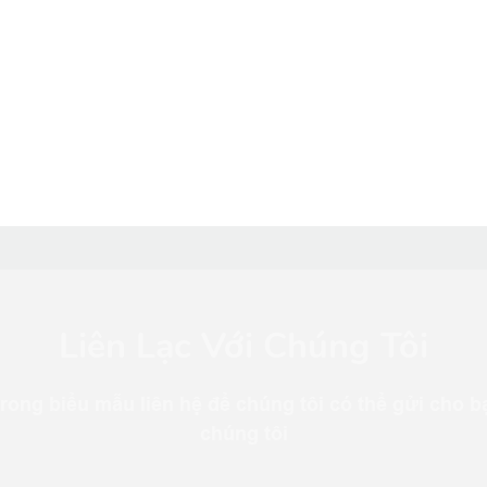
Liên Lạc Với Chúng Tôi
trong biểu mẫu liên hệ để chúng tôi có thể gửi cho b
chúng tôi