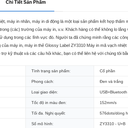
Chi Tiết Sản Phẩm
ệt, máy in nhãn, máy in di động là một loại sản phẩm kết hợp thẩm 
trong (các) trường của máy in, v.v. Khách hàng có thể không lo lắng
ử dụng trong các lĩnh vực đó. Người ta đã chứng minh rằng các côn
ng của máy in, máy in thẻ Glossy Label ZY3310 Máy in mã vạch nhiệt
trợ kỹ thuật và các câu hỏi khác, bạn có thể liên hệ với chúng tôi b
Tình trạng sản phẩm:
Cổ phần
Phong cách:
Đen và trắng
Loại giao diện:
USB+Bluetooth
Tốc độ in màu đen:
152mm/s
Tối đa. Nghị quyết:
576dots/dòng 
Số mô hình:
ZY3310 - U+B