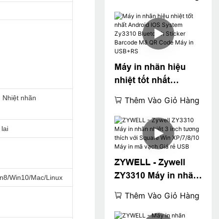
in nhiệt POS 80mm 3
"Máy in nhãn nhiệt
USB+WiFi
Máy in nhãn hiệu
nhiệt tốt nhất
Android IOS System
 Nhiệt nhãn
Thêm Vào Giỏ Hàng
Zy3310 Bluetooth
Sticker Barcode Mã
lai
QR Code Máy in
USB+RS
ZYWELL - Zywell
ZY3310 Máy in nhãn
n8/Win10/Mac/Linux
nhiệt 3 inch tương
Thêm Vào Giỏ Hàng
thích với Square
Win XP/7/8/10 Máy in