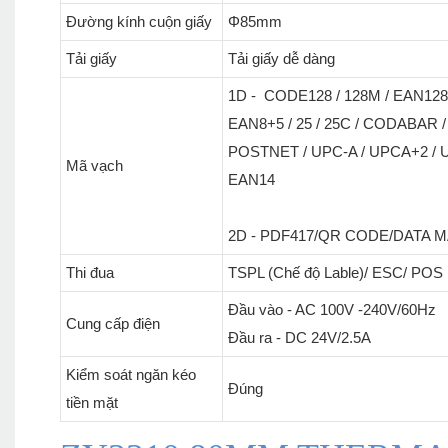
Đường kính cuộn giấy
Φ85mm
Tải giấy
Tải giấy dễ dàng
1D - CODE128 / 128M / EAN128 
EAN8+5 / 25 / 25C / CODABAR /
POSTNET / UPC-A / UPCA+2 / U
Mã vạch
EAN14
2D - PDF417/QR CODE/DATA M
Thi đua
TSPL (Chế độ Lable)/ ESC/ POS (c
Đầu vào - AC 100V -240V/60Hz
Cung cấp điện
Đầu ra - DC 24V/2.5A
Kiểm soát ngăn kéo
Đúng
tiền mặt