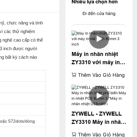
Nhiều lựa chọn hơn
Đi đến cửa hàng
mỹ, chức năng và tính
 vì các thử nghiệm
g nghệ cao cấp có thể
 3 inch được người
Máy in nhãn nhiệt
ằng bất kỳ cách nào
ZY3310 với máy in
mã vạch 80mm 3
Thêm Vào Giỏ Hàng
inch
ZYWELL - ZYWELL
hoặc 572dots/dòng
ZY3310 Máy in nhãn
nhiệt phổ biến Máy
Thêm Vào Giỏ Hàng