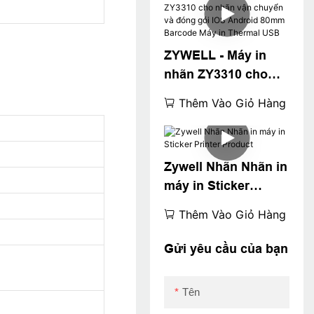
mã vạch Giá rẻ USB
ZYWELL - Máy in
nhãn ZY3310 cho
nhãn vận chuyển và
Thêm Vào Giỏ Hàng
đóng gói IOS
Android 80mm
Barcode Máy in
Zywell Nhãn Nhãn in
Thermal USB
máy in Sticker
Printer Product
Thêm Vào Giỏ Hàng
Gửi yêu cầu của bạn
Tên