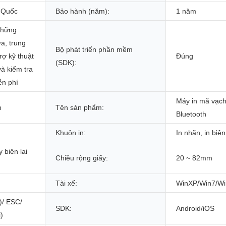
 Quốc
Bảo hành (năm):
1 năm
 những
a, trung
Bộ phát triển phần mềm
rợ kỹ thuật
Đúng
(SDK):
và kiểm tra
ễn phí
Máy in mã vạch
m
Tên sản phẩm:
Bluetooth
Khuôn in:
In nhãn, in biên 
 biên lai
Chiều rộng giấy:
20 ~ 82mm
Tài xế:
WinXP/Win7/Wi
)/ ESC/
SDK:
Android/iOS
)