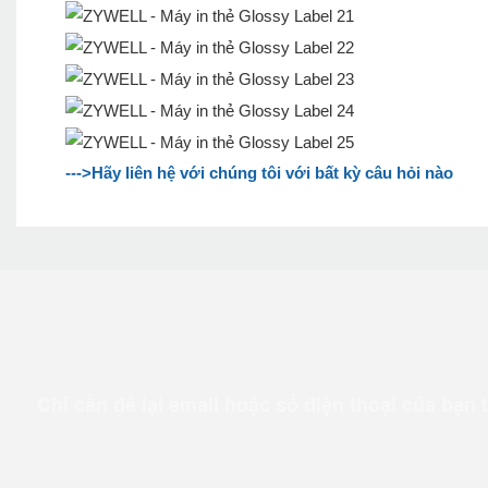
--->Hãy liên hệ với chúng tôi với bất kỳ câu hỏi nào
Chỉ cần để lại email hoặc số điện thoại của bạn 