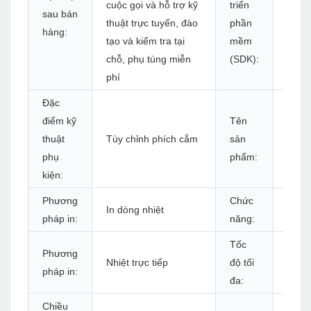
cuộc gọi và hỗ trợ kỹ
triển
sau bán
Đúng
thuật trực tuyến, đào
phần
hàng:
tạo và kiểm tra tại
mềm
chỗ, phụ tùng miễn
(SDK):
phí
Đặc
Máy 
điểm kỹ
Tên
in nh
thuật
Tùy chỉnh phích cắm
sản
Vận
phụ
phẩm:
chuy
kiện:
Phương
Chức
Độ p
In dòng nhiệt
pháp in:
năng:
giải 
Tốc
Phương
152 
Nhiệt trực tiếp
độ tối
pháp in:
'')/s 
đa:
Chiều