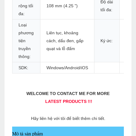
Độ dài
177
rộng tối
108 mm (4.25 ")
tối đa:
(70 "
đa:
Loại
Bộ n
phương
Liên tục, khoảng
flash
tiện
cách, dấu đen, gấp
Ký ức:
8MB
truyền
quạt và lỗ đấm
SDR
thông:
SDK:
Windows/Android/iOS
Mô tả sản phẩm