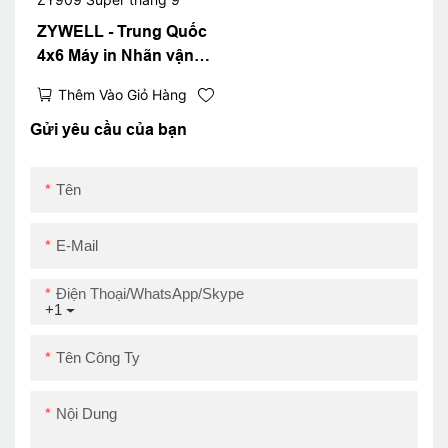
ZYWELL - Trung Quốc
4x6 Máy in Nhãn vận
chuyển nhiệt Trung
Thêm Vào Giỏ Hàng
Quốc Thiết kế mới
4inch Sticker Barcode
Gửi yêu cầu của bạn
Máy in Waybill ZY909
Super tháng 9
Tên
E-Mail
Điện Thoại/WhatsApp/Skype
+1
Tên Công Ty
Nội Dung