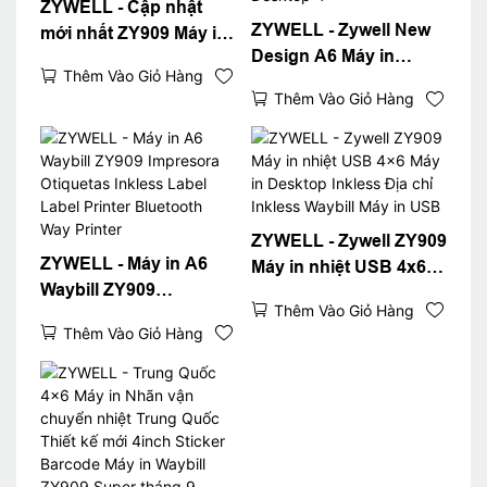
ZYWELL - Cập nhật
ZYWELL - Zywell New
mới nhất ZY909 Máy in
Design A6 Máy in
nhiệt độ vận chuyển
Thêm Vào Giỏ Hàng
Waybill cho Logistics
Máy in 4x6 Máy in A6
Thêm Vào Giỏ Hàng
Express Express Fast
Máy in A6 USB+WiFi
4x6 Máy in nhãn Vận
chuyển Máy in Desktop
4 "
ZYWELL - Zywell ZY909
ZYWELL - Máy in A6
Máy in nhiệt USB 4x6
Waybill ZY909
Máy in Desktop Inkless
Thêm Vào Giỏ Hàng
Impresora Otiquetas
Địa chỉ Inkless Waybill
Thêm Vào Giỏ Hàng
Inkless Label Label
Máy in USB
Printer Bluetooth Way
Printer