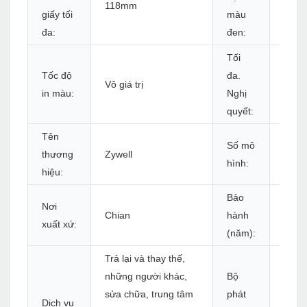
118mm
152m
giấy tối
màu
đa:
đen:
Tối
Tốc độ
đa.
203d
Vô giá trị
in màu:
Nghị
(8do
quyết:
Tên
Số mô
ZY90
thương
Zywell
hình:
U+W
hiệu:
Bảo
Nơi
Chian
hành
1 nă
xuất xứ:
(năm):
Trả lại và thay thế,
những người khác,
Bộ
sửa chữa, trung tâm
phát
Dịch vụ