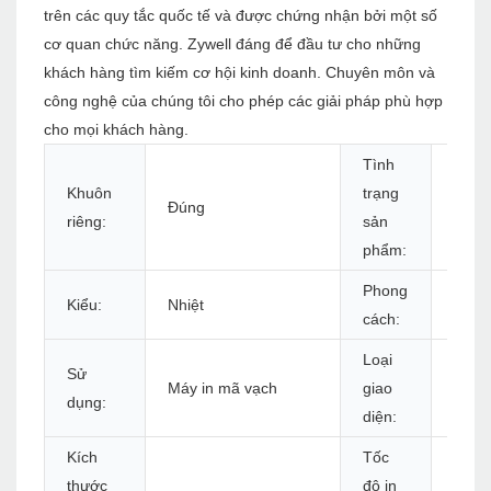
trên các quy tắc quốc tế và được chứng nhận bởi một số
cơ quan chức năng. Zywell đáng để đầu tư cho những
khách hàng tìm kiếm cơ hội kinh doanh. Chuyên môn và
công nghệ của chúng tôi cho phép các giải pháp phù hợp
cho mọi khách hàng.
Tình
Khuôn
trạng
Đúng
Cổ p
riêng:
sản
phẩm:
Phong
Đen 
Kiểu:
Nhiệt
cách:
trắng
Loại
Sử
Máy in mã vạch
giao
USB+
dụng:
diện:
Kích
Tốc
thước
độ in