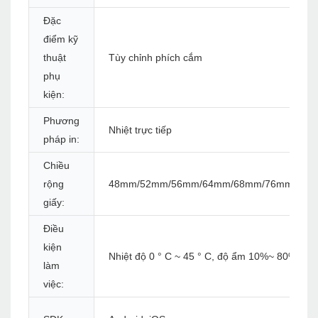
Đặc
điểm kỹ
thuật
Tùy chỉnh phích cắm
phụ
kiện:
Phương
Nhiệt trực tiếp
pháp in:
Chiều
rộng
48mm/52mm/56mm/64mm/68mm/76mm/80
giấy:
Điều
kiện
Nhiệt độ 0 ° C ~ 45 ° C, độ ẩm 10%~ 80%rh
làm
việc: