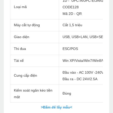
1D - UPC-A/UPC-E/JAN13(EA
Loại mã
CODE128
Mã 2D - QR
Máy cắt tự động
Cắt 1,5 triệu
Giao diện
USB, USB+LAN, USB+SERIAL+
Thi đua
ESC/POS
Tài xế
Win XP/Vista/Win7/Win8/Win1
Đầu vào - AC 100V -240V/60Hz
Cung cấp điện
Đầu ra - DC 24V/2.5A
Kiểm soát ngăn kéo tiền
Đúng
mặt
>Bấm để lấy mẫu<