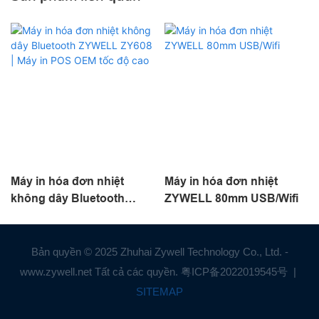
Máy in hóa đơn nhiệt
Máy in hóa đơn nhiệt
không dây Bluetooth
ZYWELL 80mm USB/Wifi
ZYWELL ZY608 | Máy in
POS OEM tốc độ cao
Bản quyền © 2025 Zhuhai Zywell Technology Co., Ltd. -
www.zywell.net Tất cả các quyền.
粤ICP备2022019545号
|
SITEMAP