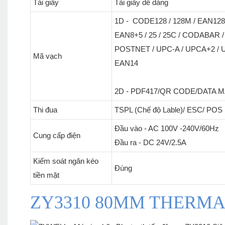
Tải giấy
Tải giấy dễ dàng
1D - CODE128 / 128M / EAN128 
EAN8+5 / 25 / 25C / CODABAR /
POSTNET / UPC-A / UPCA+2 / U
Mã vạch
EAN14
2D - PDF417/QR CODE/DATA M
Thi đua
TSPL (Chế độ Lable)/ ESC/ POS (c
Đầu vào - AC 100V -240V/60Hz
Cung cấp điện
Đầu ra - DC 24V/2.5A
Kiểm soát ngăn kéo
Đúng
tiền mặt
ZY3310 80MM THERMA