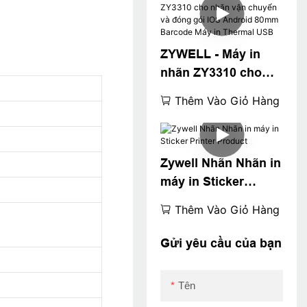
mã vạch Giá rẻ USB
ZYWELL - Máy in
nhãn ZY3310 cho
nhãn vận chuyển và
Thêm Vào Giỏ Hàng
đóng gói IOS
Android 80mm
Barcode Máy in
Zywell Nhãn Nhãn in
Thermal USB
máy in Sticker
Printer Product
Thêm Vào Giỏ Hàng
Gửi yêu cầu của bạn
Tên