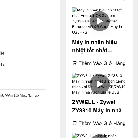
in nhiệt POS 80mm 3
"Máy in nhãn nhiệt
USB+WiFi
Máy in nhãn hiệu
nhiệt tốt nhất
iệt
Android IOS System
Thêm Vào Giỏ Hàng
lai
Zy3310 Bluetooth
Sticker Barcode Mã
QR Code Máy in
USB+RS
n8/Win10/Mac/Linux
ZYWELL - Zywell
ZY3310 Máy in nhãn
nhiệt 3 inch tương
Thêm Vào Giỏ Hàng
thích với Square
Win XP/7/8/10 Máy in