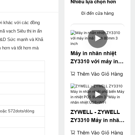
Nhiều lựa chọn hơn
Đi đến cửa hàng
ới khác với các đồng
ã vạch Siêu thị in ấn
 tôi&D Sức mạnh và Khả
m hơn và tốt hơn mà
Máy in nhãn nhiệt
ZY3310 với máy in
mã vạch 80mm 3
Thêm Vào Giỏ Hàng
inch
hoặc 572dots/dòng
ZYWELL - ZYWELL
ZY3310 Máy in nhãn
nhiệt phổ biến Máy
Thêm Vào Giỏ Hàng