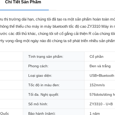
Chi Tiết Sản Phẩm
 thị trường dài hạn, chúng tôi đã tạo ra một sản phẩm hoàn toàn m
không thể thiếu cho máy in máy bluetooth tốc độ cao ZY3310 Máy in m
 trước các đối thủ khác, chúng tôi sẽ cố gắng cải thiện R của chúng
y vọng rằng một ngày nào đó chúng ta sẽ phát triển nhiều sản phẩ
Tình trạng sản phẩm:
Cổ phần
Phong cách:
Đen và trắng
Loại giao diện:
USB+Bluetooth
Tốc độ in màu đen:
152mm/s
Tối đa. Nghị quyết:
576dots/dòng 
Số mô hình:
ZY3310 - U+B
 Quốc
Bảo hành (năm):
1 năm