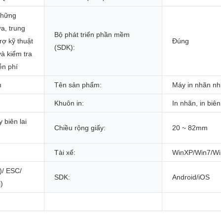
 những
a, trung
Bộ phát triển phần mềm
rợ kỹ thuật
Đúng
(SDK):
và kiểm tra
ễn phí
m
Tên sản phẩm:
Máy in nhãn nh
Khuôn in:
In nhãn, in biên 
 biên lai
Chiều rộng giấy:
20 ~ 82mm
Tài xế:
WinXP/Win7/Wi
)/ ESC/
SDK:
Android/iOS
)