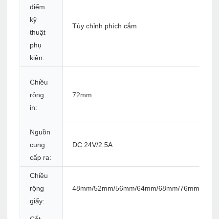
điểm
kỹ
Tùy chỉnh phích cắm
thuật
phụ
kiện:
Chiều
rộng
72mm
in:
Nguồn
cung
DC 24V/2.5A
cấp ra:
Chiều
rộng
48mm/52mm/56mm/64mm/68mm/76mm/80m
giấy: