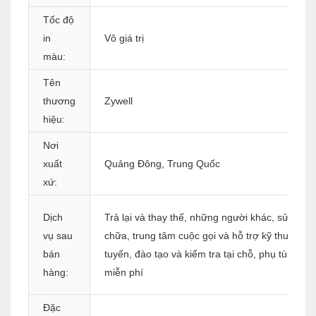
Tốc độ
in
Vô giá trị
màu:
Tên
thương
Zywell
hiệu:
Nơi
xuất
Quảng Đông, Trung Quốc
xứ:
Dịch
Trả lại và thay thế, những người khác, sửa
vụ sau
chữa, trung tâm cuộc gọi và hỗ trợ kỹ thuật trự
bán
tuyến, đào tạo và kiểm tra tại chỗ, phụ tùng
hàng:
miễn phí
Đặc