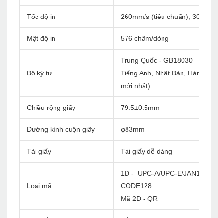
Tốc độ in
260mm/s (tiêu chuẩn); 300mm/
Mật độ in
576 chấm/dòng
Trung Quốc - GB18030
Bộ ký tự
Tiếng Anh, Nhật Bản, Hàn Quốc, 
mới nhất)
Chiều rộng giấy
79.5±0.5mm
Đường kính cuộn giấy
φ83mm
Tải giấy
Tải giấy dễ dàng
1D - UPC-A/UPC-E/JAN13(EA
Loại mã
CODE128
Mã 2D - QR