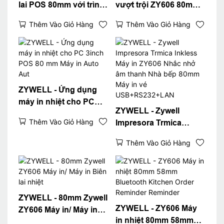
lai POS 80mm với trình
vượt trội ZY606 80mm
điều khiển máy in tải
Biên nhận nhiệt Máy in
Thêm Vào Giỏ Hàng
Thêm Vào Giỏ Hàng
màu đen ZY606
hóa đơn In Inprint
ZYWELL - Ứng dụng
máy in nhiệt cho PC
ZYWELL - Zywell
3inch POS 80 mm Máy
Thêm Vào Giỏ Hàng
Impresora Trmica
in Auto Aut
Inkless Máy in ZY606
Thêm Vào Giỏ Hàng
Nhắc nhở âm thanh
Nhà bếp 80mm Máy in
vé USB+RS232+LAN
ZYWELL - 80mm Zywell
ZYWELL - ZY606 Máy
ZY606 Máy in/ Máy in
in nhiệt 80mm 58mm
Biên lai nhiệt