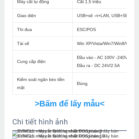
Máy cắt tự động
Cắt 1,5 triệu
Giao diện
USB+sê -ri+LAN, USB+SERIA
Thi đua
ESC/POS
Tài xế
Win XP/Vista/Win7/Win8/Win1
Đầu vào - AC 100V -240V/60Hz
Cung cấp điện
Đầu ra - DC 24V/2.5A
Kiểm soát ngăn kéo tiền
Đúng
mặt
>Bấm để lấy mẫu<
Chi tiết hình ảnh