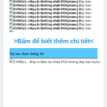
>Bấm để biết thêm chi tiết<
Tại sao chọn chúng tôi