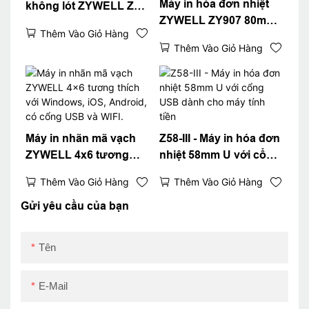
Máy in hóa đơn nhiệt
không lót ZYWELL ZY-
ZYWELL ZY907 80mm
3311 80mm
Thêm Vào Giỏ Hàng
với cổng USB + WIFI
Thêm Vào Giỏ Hàng
Máy in nhãn mã vạch
Z58-III - Máy in hóa đơn
ZYWELL 4x6 tương
nhiệt 58mm U với cổng
thích với Windows, iOS,
USB dành cho máy tính
Thêm Vào Giỏ Hàng
Thêm Vào Giỏ Hàng
Android, có cổng USB
tiền
và WIFI.
Gửi yêu cầu của bạn
Tên
E-Mail