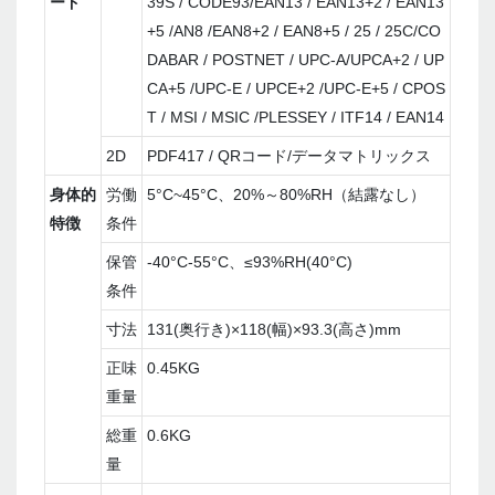
ード
39S / CODE93/EAN13 / EAN13+2 / EAN13
+5 /AN8 /EAN8+2 / EAN8+5 / 25 / 25C/CO
DABAR / POSTNET / UPC-A/UPCA+2 / UP
CA+5 /UPC-E / UPCE+2 /UPC-E+5 / CPOS
T / MSI / MSIC /PLESSEY / ITF14 / EAN14
2D
PDF417 / QRコード/データマトリックス
身体的
労働
5°C~45°C、20%～80%RH（結露なし）
特徴
条件
保管
-40°C-55°C、≤93%RH(40°C)
条件
寸法
131(奥行き)×118(幅)×93.3(高さ)mm
正味
0.45KG
重量
総重
0.6KG
量