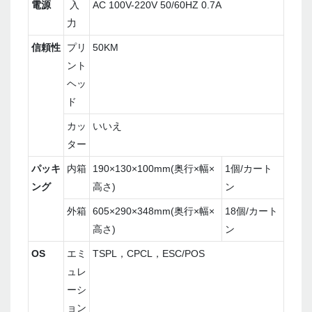
電源
入
AC 100V-220V 50/60HZ 0.7A
力
信頼性
プリ
50KM
ント
ヘッ
ド
カッ
いいえ
ター
パッキ
内箱
190×130×100mm(奥行×幅×
1個/カート
ング
高さ)
ン
外箱
605×290×348mm(奥行×幅×
18個/カート
高さ)
ン
OS
エミ
TSPL，CPCL，ESC/POS
ュレ
ーシ
ョン