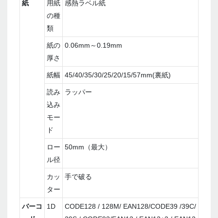
紙
用紙
感熱ラベル紙
の種
類
紙の
0.06mm～0.19mm
厚さ
紙幅
45/40/35/30/25/20/15/57mm(裏紙)
読み
ラッパー
込み
モー
ド
ロー
50mm（最大）
ル径
カッ
手で破る
ター
バーコ
1D
CODE128 / 128M/ EAN128/CODE39 /39C/