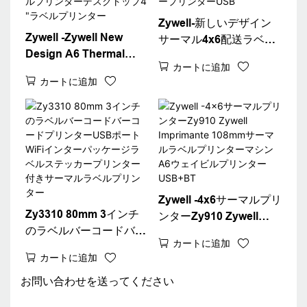
Zywell-新しいデザイン
Zywell -Zywell New
サーマル4x6配送ラベル
Design A6 Thermal
プリンターペーパービン
カートに追加
Waybill Printer for
Zy910アドレスウェイビ
カートに追加
Logistics Express Fast
ルステッカープリンター
4x6配送ラベルプリンタ
USB
ーデスクトップ4 "ラベ
ルプリンター
Zywell -4x6サーマルプリ
Zy3310 80mm 3インチ
ンターZy910 Zywell
のラベル​​バーコードバー
Imprimante 108mmサー
カートに追加
コードプリンターUSBポ
マルラベルプリンターマ
カートに追加
ートWiFiインターパッケ
シンA6ウェイビルプリ
ージラベルステッカープ
お問い合わせを送ってください
ンターUSB+BT
リンター付きサーマルラ