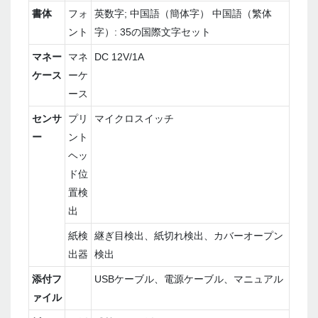
書体
フォ
英数字; 中国語（簡体字） 中国語（繁体
ント
字）: 35の国際文字セット
マネー
マネ
DC 12V/1A
ケース
ーケ
ース
センサ
プリ
マイクロスイッチ
ー
ント
ヘッ
ド位
置検
出
紙検
継ぎ目検出、紙切れ検出、カバーオープン
出器
検出
添付フ
USBケーブル、電源ケーブル、マニュアル
ァイル