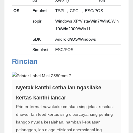
ba
XWXH)
ton
OS
Emulasi
TSPL，CPCL，ESC/POS
sopir
Windows XP/Vista/Win7/Win8/Win
10/Win2000/Win11
SDK
Android/iOS/Windows
Simulasi
ESC/POS
Rincian
Nyetak kanthi cetha lan ngasilake
kertas kanthi lancar
Printer termal nawakake cetakan sing jelas, resolusi
dhuwur lan feed kertas sing dipercaya, sing penting
kanggo nyuda kesalahan, nambah kepuasan
pelanggan, lan njaga efisiensi operasional ing