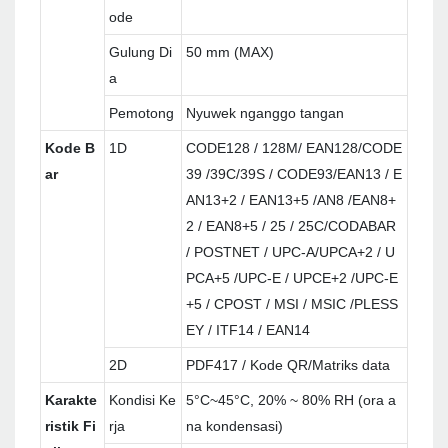
ode
Gulung Di
50 mm (MAX)
a
Pemotong
Nyuwek nganggo tangan
Kode B
1D
CODE128 / 128M/ EAN128/CODE
ar
39 /39C/39S / CODE93/EAN13 / E
AN13+2 / EAN13+5 /AN8 /EAN8+
2 / EAN8+5 / 25 / 25C/CODABAR
/ POSTNET / UPC-A/UPCA+2 / U
PCA+5 /UPC-E / UPCE+2 /UPC-E
+5 / CPOST / MSI / MSIC /PLESS
EY / ITF14 / EAN14
2D
PDF417 / Kode QR/Matriks data
Karakte
Kondisi Ke
5°C~45°C, 20% ~ 80% RH (ora a
ristik Fi
rja
na kondensasi)