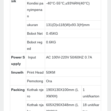
sik
Kondisi pa
-40°C-55°C,≤93%RH(40°C)
nyimpena
n
ukuran
131(D)x118(W)x93.3(H)mm
Bobot Net
0.45KG
Bobot reg
0.6KG
ed
Power S
Input
AC 100V-220V 50/60HZ 0.7A
upply
linuwih
Print Head
50KM
Pemotong
Ora
Packing
Kothak nje
190X130X100mm (L
1
ro
XWXH)
unit/karton
Kothak nja
605X290X348mm (L
18 unit/kar