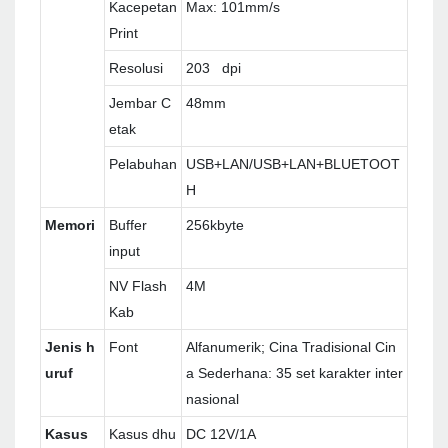
Kacepetan
Max: 101mm/s
Print
Resolusi
203 dpi
Jembar C
48mm
etak
Pelabuhan
USB+LAN/USB+LAN+BLUETOOT
H
Memori
Buffer
256kbyte
input
NV Flash
4M
Kab
Jenis h
Font
Alfanumerik; Cina Tradisional Cin
uruf
a Sederhana: 35 set karakter inter
nasional
Kasus
Kasus dhu
DC 12V/1A