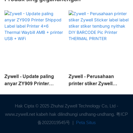
Zywell - Update paling
Zywell - Perusahaan
anyar ZY909 Printer
printer stiker Zywell
Shippod Label label
Sticker label label stiker
Printer 4x6 Thermal
stiker tembung nyithak
Waybill AMB + printer USB
DIY BARCODE Pic Printer
Hak Cipta © 2025 Zhuhai Zywell Technology Co, Ltd -
+ WiFi
THERMAL PRINTER
www.zywell.net kabeh hak dilindhungi undhang-undhang.
粤ICP
备2022019545号
|
Peta Situs