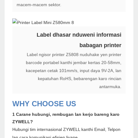
macem-macem sektor.
Label dhasar nduweni informasi
babagan printer
Label ngisor printer Z5808 nuduhake yen printer
barcode portabel kanthi jembar kertas 20-58mm,
kacepetan cetak 101mm/s, input daya 9V-2A, lan
kepatuhan RoHS, bebarengan karo rincian
antarmuka.
WHY CHOOSE US
1 Carane hubungi, rembugan lan kerjo bareng karo
ZYWELL?
Hubungi tim internasional ZYWELL kanthi Email, Telpon
lan cara komunikasi efisien liyane.