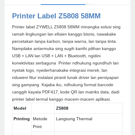
Printer Label Z5808 58MM
Printer label ZYWELL Z5808 58MM minangka solusi sing
ramah lingkungan lan efisien kanggo bisnis, nawakake
percetakan tanpa karbon, tanpa warna, lan tanpa tinta.
Nampilake antarmuka sing sugih kanthi pilihan kanggo
USB + LAN lan USB + LAN + Bluetooth, ngidini
konektivitas serbaguna Printer ndhukung ngundhuh lan
nyetak logo, nyederhanakake integrasi merek, lan
nduweni fitur instalasi piranti lunak driver lan persiyapan
sing gampang Kajaba iku, ndhukung format barcode
canggih kayata PDF417, kode QR lan matriks data, dadi
printer label termal kanggo macem-macem aplikasi.
Model
Z5808
Printing
Metode
Langsung Thermal
Print