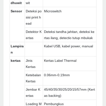
dhuwit
wit
Sensor
Deteksi po
Microswitch
sisi print h
ead
Detektor K
Deteksi tandha jahitan, deteksi ke
ertas
rtas ilang, detectio tutup mbukak
Lampira
Kabel USB, kabel power, manual
n
kertas
Jinis
Kertas Label Thermal
Kertas
Ketebalan
0.06mm-0.19mm
Kertas
Jembar K
45/40/35/30/25/20/15/57mm (Kert
ertas
as backing)
Loading M
Pembungkus