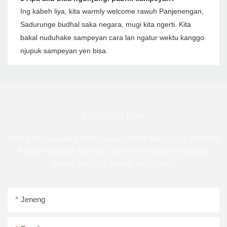
Ing kabeh liya, kita warmly welcome rawuh Panjenengan,
Sadurunge budhal saka negara, mugi kita ngerti. Kita
bakal nuduhake sampeyan cara lan ngatur wektu kanggo
njupuk sampeyan yen bisa.
Hubungi Kita
Mung tinggalake email utawa nomer telpon ing formulir
kontak supaya kita bisa ngirim sampeyan kutipan
gratis kanggo desain sing akeh
Jeneng