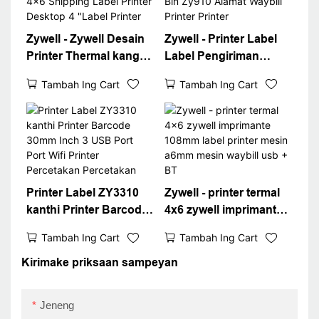
Zywell - Zywell Desain
Zywell - Printer Label
Printer Thermal kanggo
Label Pengiriman
Logistik Express Cepet
Thermal 4x8 Anyar
Tambah Ing Cart
Tambah Ing Cart
4x6 Shipping Label
kanthi Kertas Bin
Printer Desktop 4
Zy910 Alamat Waybill
"Label Printer
Printer Printer
Printer Label ZY3310
Zywell - printer termal
kanthi Printer Barcode
4x6 zywell imprimante
30mm Inch 3 USB Port
108mm label printer
Tambah Ing Cart
Tambah Ing Cart
Port Wifi Printer
mesin a6mm mesin
Percetakan Percetakan
waybill usb + BT
Kirimake priksaan sampeyan
Jeneng