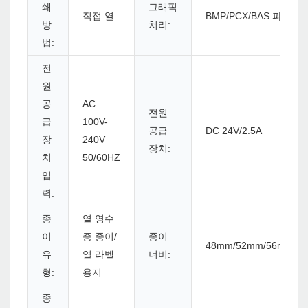
쇄
그래픽
직접 열
BMP/PCX/BAS 파일
방
처리:
법:
전
원
공
AC
전원
급
100V-
공급
DC 24V/2.5A
장
240V
장치:
치
50/60HZ
입
력:
종
열 영수
이
증 종이/
종이
48mm/52mm/56mm/6
유
열 라벨
너비:
형:
용지
종