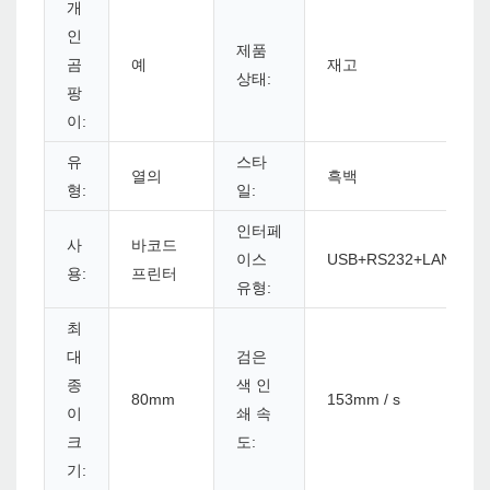
개
인
제품
곰
예
재고
상태:
팡
이:
유
스타
열의
흑백
형:
일:
인터페
사
바코드
이스
USB+RS232+LAN
용:
프린터
유형:
최
대
검은
종
색 인
80mm
153mm / s
이
쇄 속
크
도:
기: