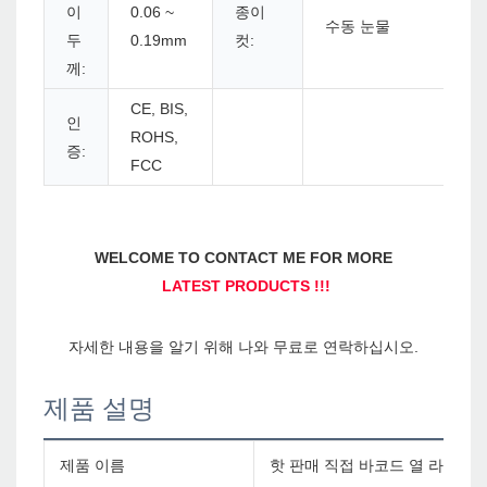
이
0.06 ~
종이
수동 눈물
두
0.19mm
컷:
께:
CE, BIS,
인
ROHS,
증:
FCC
제품 설명
제품 이름
핫 판매 직접 바코드 열 라벨 프린