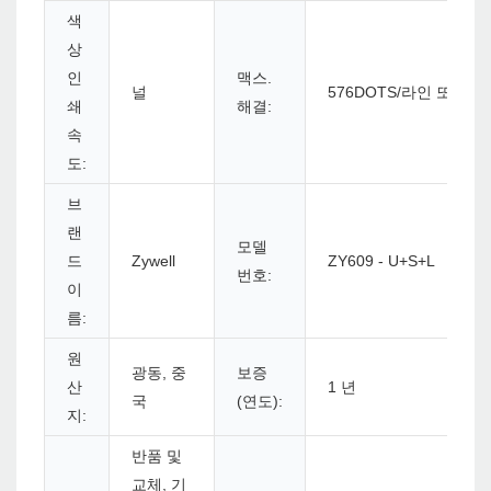
색
상
인
맥스.
널
576DOTS/라인 또는 5
쇄
해결:
속
도:
브
랜
모델
드
Zywell
ZY609 - U+S+L
번호:
이
름:
원
광동, 중
보증
산
1 년
국
(연도):
지:
반품 및
교체, 기