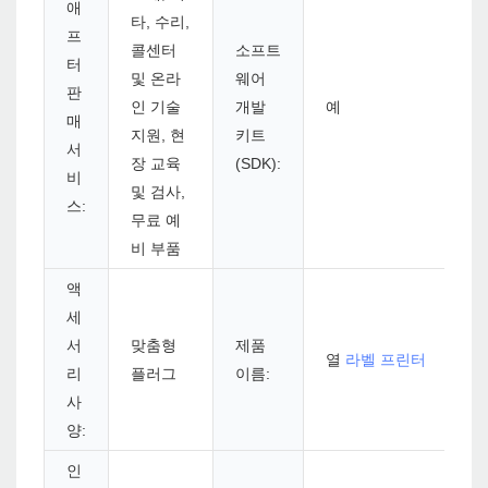
애
타, 수리,
프
콜센터
소프트
터
및 온라
웨어
판
인 기술
개발
예
매
지원, 현
키트
서
장 교육
(SDK):
비
및 검사,
스:
무료 예
비 부품
액
세
서
맞춤형
제품
열
라벨 프린터
리
플러그
이름:
사
양:
인