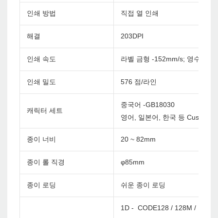
인쇄 방법
직접 열 인쇄
해결
203DPI
인쇄 속도
라벨 금형 -152mm/s; 영수증 금형 
인쇄 밀도
576 점/라인
중국어 -GB18030
캐릭터 세트
영어, 일본어, 한국 등 Custom
종이 너비
20 ~ 82mm
종이 롤 직경
φ85mm
종이 로딩
쉬운 종이 로딩
1D - CODE128 / 128M / EAN12