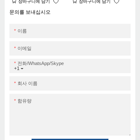
장바구니에 담기
장바구니에 담기
80mm 바코드 열 프린터
ZY3310 UPER 9 월
USB
문의를 보내십시오
이름
이메일
전화/WhatsApp/Skype
+1
회사 이름
함유량