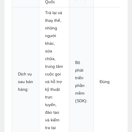
Quốc
Trả lại và
thay thế,
những
người
khác,
sửa
chữa,
Bộ
trung tâm
phát
Dịch vụ
cuộc gọi
triển
sau bán
và hỗ trợ
Đúng
phần
hàng:
kỹ thuật
mềm
trực
(SDK):
tuyến,
đào tạo
và kiểm
tra tại