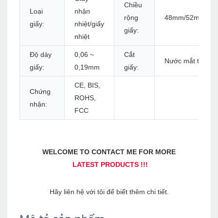
Chiều
Loại
nhận
rộng
48mm/52mm/56
giấy:
nhiệt/giấy
giấy:
nhiệt
Độ dày
0,06 ~
Cắt
Nước mắt thủ cô
giấy:
0,19mm
giấy:
CE, BIS,
Chứng
ROHS,
nhận:
FCC