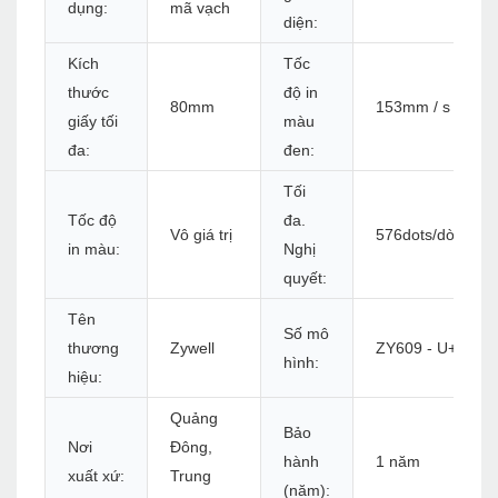
dụng:
mã vạch
diện:
Kích
Tốc
thước
độ in
80mm
153mm / s
giấy tối
màu
đa:
đen:
Tối
Tốc độ
đa.
Vô giá trị
576dots/dòng ho
in màu:
Nghị
quyết:
Tên
Số mô
thương
Zywell
ZY609 - U+S+L
hình:
hiệu:
Quảng
Bảo
Nơi
Đông,
hành
1 năm
xuất xứ:
Trung
(năm):