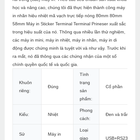
học và nâng cao, chúng tôi đã thực hiện thành công máy
in nhãn hiệu nhiệt mã vạch trực tiếp nóng 80mm 80mm
58mm Máy in Sticker Terminal Terminal Prineser xuất sắc
trong hiệu suất của nó. Thông qua nhiều lần thử nghiệm,
các máy in mini, máy in nhiệt, máy in nhãn, máy in di
động được chứng minh là tuyệt vời và như vậy. Trước khi
ra mắt, nó đã thông qua các chứng nhận của một số
chính quyền quốc tế và quốc gia.
Tình
Khuôn
trạng
Đúng
Cổ phần
riêng:
sản
phẩm:
Phong
Kiểu:
Nhiệt
Đen và trắng
cách:
Loại
Sử
Máy in
giao
USB+RS232+LA