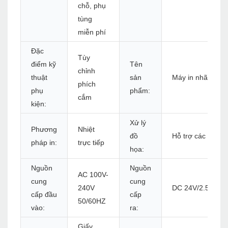
chỗ, phụ
tùng
miễn phí
Đặc
Tùy
điểm kỹ
Tên
chỉnh
thuật
sản
Máy in nhãn nhiệ
phích
phụ
phẩm:
cắm
kiện:
Xử lý
Phương
Nhiệt
đồ
Hỗ trợ các tệp 
pháp in:
trực tiếp
họa:
Nguồn
Nguồn
AC 100V-
cung
cung
240V
DC 24V/2.5A
cấp đầu
cấp
50/60HZ
vào:
ra:
Giấy