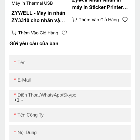
máy in Sticker Printer
ZYWELL - Máy in nhãn
Product
Thêm Vào Giỏ Hàng
ZY3310 cho nhãn vận
chuyển và đóng gói
Thêm Vào Giỏ Hàng
IOS Android 80mm
Barcode Máy in
Gửi yêu cầu của bạn
Thermal USB
Tên
E-Mail
Điện Thoại/WhatsApp/Skype
+1
Tên Công Ty
Nội Dung