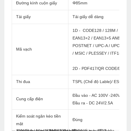
Đường kính cuộn giấy
Φ85mm
Tải giấy
Tải giấy dễ dàng
1D - CODE128 / 128M / EAN12
EAN13+2 / EAN13+5 AN8 / EAN
POSTNET / UPC-A / UPCA+2 / 
Mã vạch
/ MSIC / PLESSEY / ITF14 / E
2D - PDF417/QR CODE/DATA 
Thi đua
TSPL (Chế độ Lable)/ ESC/ POS 
Đầu vào - AC 100V -240V/60Hz
Cung cấp điện
Đầu ra - DC 24V/2.5A
Kiểm soát ngăn kéo tiền
Đúng
mặt