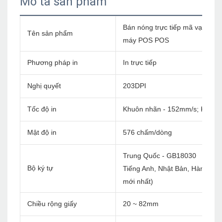
Mô tả sản phẩm
Bán nóng trực tiếp mã vạch Má
Tên sản phẩm
máy POS POS
Phương pháp in
In trực tiếp
Nghị quyết
203DPI
Tốc độ in
Khuôn nhãn - 152mm/s; Khuôn 
Mật độ in
576 chấm/dòng
Trung Quốc - GB18030
Bộ ký tự
Tiếng Anh, Nhật Bản, Hàn Quốc, 
mới nhất)
Chiều rộng giấy
20 ~ 82mm