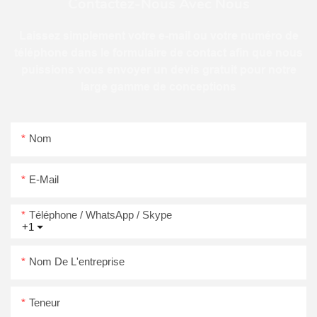
Contactez-Nous Avec Nous
Laissez simplement votre e-mail ou votre numéro de
téléphone dans le formulaire de contact afin que nous
puissions vous envoyer un devis gratuit pour notre
large gamme de conceptions
Nom
E-Mail
Téléphone / WhatsApp / Skype
+1
Nom De L'entreprise
Teneur