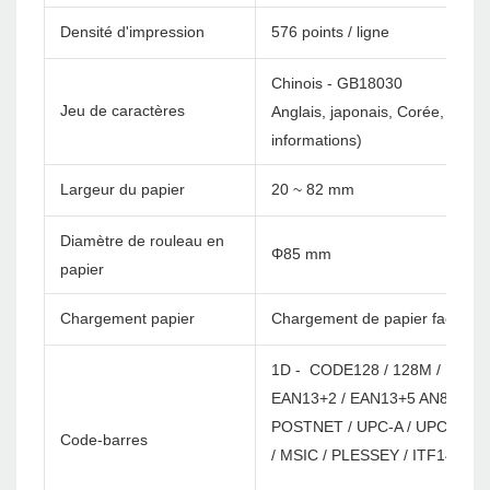
Densité d'impression
576 points / ligne
Chinois - GB18030
Jeu de caractères
Anglais, japonais, Corée, etc. 
informations)
Largeur du papier
20 ~ 82 mm
Diamètre de rouleau en
Φ85 mm
papier
Chargement papier
Chargement de papier facile
1D - CODE128 / 128M / EAN12
EAN13+2 / EAN13+5 AN8 / EAN
POSTNET / UPC-A / UPCA+2 / 
Code-barres
/ MSIC / PLESSEY / ITF14 / E