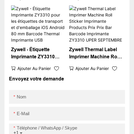
sans encre Android
compatible avec
iOS System ZY3310
Square Win XP / 7/8/10
Bluetooth Sticker
Imprimante de code-
Barcode QR code
barres bon marché
imprimante USB + RS
USB
Zywell - Étiquette
Zywell Thermal Label
Imprimante ZY3310
Imprimer Machine Roll
pour les étiquettes de
Sticker Imprimante
Ajouter Au Panier
Ajouter Au Panier
transport et
Products Prix Prix Bar
d'emballage iOS
Barcode Imprimante
Envoyez votre demande
Android 80 mm
ZY3310 UPER
Barcode Thermal
SEPTEMBRE
Nom
Imprimante USB
E-Mail
Téléphone / WhatsApp / Skype
+1