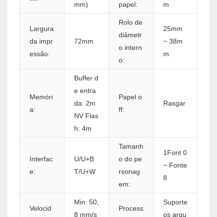
mm)
papel:
m
Rolo de
Largura
25mm
diâmetr
da impr
72mm
~ 38m
o intern
essão:
m
o:
Buffer d
e entra
Memóri
Papel o
da: 2m
Rasgar
a:
ff:
NV Flas
h: 4m
Tamanh
1Font 0
Interfac
U/U+B
o do pe
~ Fonte
e:
T/U+W
rsonag
8
em:
Min: 50,
Suporte
Velocid
Process
8 mm/s
os arqu