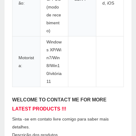
ão:
d, iOS
(modo
de rece
biment
o)
Window
s XP/Wi
Motorist
n7/Win
a:
8/Win1
0/vitória
11
WELCOME TO CONTACT ME FOR MORE
LATEST PRODUCTS !!!
Sinta -se em contato livre comigo para saber mais
detalhes.
Descrição dos produtos