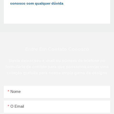
conosco com qualquer dúvida
Entre Em Contato Conosco
Basta deixar seu e -mail ou número de telefone no
formulário de contato para que possamos enviar uma
cotação gratuita para nossa ampla gama de designs
Nome
O Email