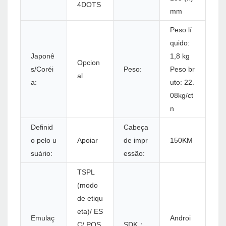
4DOTS
mm
Peso lí
quido:
Japonê
1,8 kg
Opcion
s/Coréi
Peso:
Peso br
al
a:
uto: 22.
08kg/ct
n
Definid
Cabeça
o pelo u
Apoiar
de impr
150KM
suário:
essão:
TSPL
(modo
de etiqu
eta)/ ES
Emulaç
Androi
C/ POS
SDK：