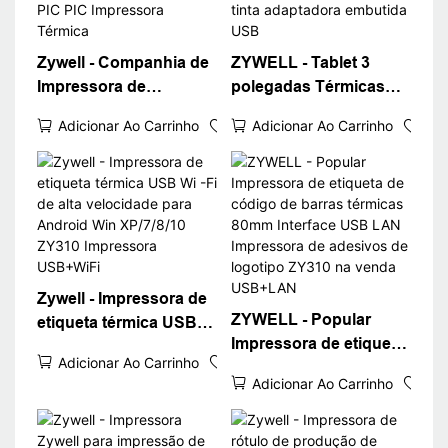
Zywell - Companhia de
ZYWELL - Tablet 3
Impressora de
polegadas Térmicas
adesivos Zywell Printer
Rótulos de código de
Adicionar Ao Carrinho
Adicionar Ao Carrinho
de etiqueta
barras ZY310 Com a
personalizada ZY310
impressora de etiqueta
DIY PRIMAÇÃO
de tinta adaptadora
PALAVRA PIC PIC PIC
embutida USB
Impressora Térmica
Zywell - Impressora de
ZYWELL - Popular
etiqueta térmica USB
Impressora de etiqueta
Wi -Fi de alta
Adicionar Ao Carrinho
de código de barras
velocidade para
Adicionar Ao Carrinho
térmicas 80mm
Android Win XP/7/8/10
Interface USB LAN
ZY310 Impressora
Impressora de
USB+WiFi