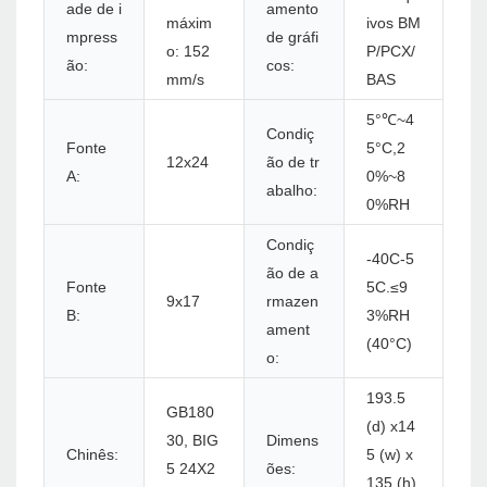
ade de i
amento
máxim
ivos BM
mpress
de gráfi
o: 152
P/PCX/
ão:
cos:
mm/s
BAS
5°℃~4
Condiç
Fonte
5°C,2
12x24
ão de tr
A:
0%~8
abalho:
0%RH
Condiç
-40C-5
ão de a
Fonte
5C.≤9
9x17
rmazen
B:
3%RH
ament
(40°C)
o:
193.5
GB180
(d) x14
30, BIG
Dimens
Chinês:
5 (w) x
5 24X2
ões:
135 (h)