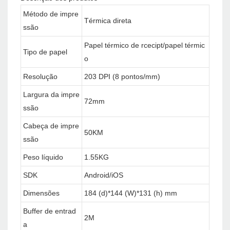
Método de impre
Térmica direta
ssão
Papel térmico de rcecipt/papel térmic
Tipo de papel
o
Resolução
203 DPI (8 pontos/mm)
Largura da impre
72mm
ssão
Cabeça de impre
50KM
ssão
Peso líquido
1.55KG
SDK
Android/iOS
Dimensões
184 (d)*144 (W)*131 (h) mm
Buffer de entrad
2M
a