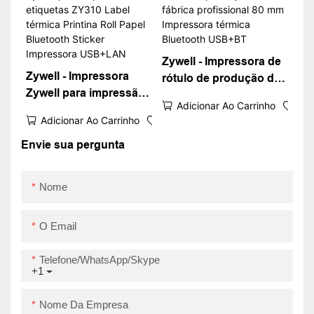
adesivos de logotipo
ZY310 na venda
USB+LAN
Zywell - Impressora de
Zywell - Impressora
rótulo de produção de
Zywell para impressão
fábrica profissional 80
Adicionar Ao Carrinho
de etiquetas ZY310
mm Impressora térmica
Adicionar Ao Carrinho
Label térmica Printina
Bluetooth USB+BT
Roll Papel Bluetooth
Envie sua pergunta
Sticker Impressora
USB+LAN
Nome
O Email
Telefone/WhatsApp/Skype
+1
Nome Da Empresa