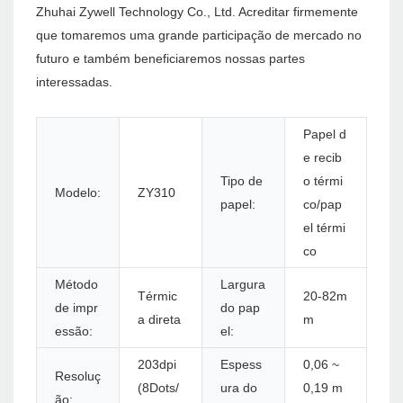
Zhuhai Zywell Technology Co., Ltd. Acreditar firmemente
que tomaremos uma grande participação de mercado no
futuro e também beneficiaremos nossas partes
interessadas.
Papel d
e recib
Tipo de
o térmi
Modelo:
ZY310
papel:
co/pap
el térmi
co
Método
Largura
Térmic
20-82m
de impr
do pap
a direta
m
essão:
el:
203dpi
Espess
0,06 ~
Resoluç
(8Dots/
ura do
0,19 m
ão: