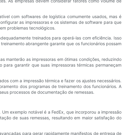
entes. As empresas devem considerar fatores como volume de
patível com softwares de logística comumente usados, mas é
configurar as impressoras e os sistemas de software para que
sem problemas tecnológicos.
adequadamente treinados para operá-las com eficiência. Isso
em treinamento abrangente garante que os funcionários possam
das manterão as impressoras em ótimas condições, reduzindo
o para garantir que suas impressoras térmicas permaneçam
ados com a impressão térmica e fazer os ajustes necessários.
oramento dos programas de treinamento dos funcionários. A
m seus processos de documentação de remessas.
. Um exemplo notável é a FedEx, que incorporou a impressão
tação de suas remessas, resultando em maior satisfação do
s avançadas para gerar rapidamente manifestos de entrega de