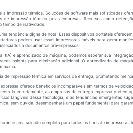
 impressão térmica. Soluções de software mais sofisticadas ofer
as de impressão térmica pelas empresas. Recursos como detecçã
o tempo de inatividade.
uma tendência digna de nota. Esses dispositivos portáteis oferecem
rtadoras podem usar essas impressoras móveis para gerar manifest
 associados a documentos pré-impressos.
ficial (IA) e aprendizado de máquina, podemos esperar sua integraç
rnecer insights para otimização adicional. O aprendizado de máq
 máxima.
ia de impressão térmica em serviços de entrega, prometendo melhori
expressa oferece benefícios incomparáveis ​​em termos de velocida
ementá-la corretamente, as empresas de entrega expressa podem a
cios tangíveis dessa tecnologia, e as tendências emergentes suge
térmica, sem dúvida, desempenhará um papel fundamental para garan
ornece uma solução completa para todos os tipos de impressoras té