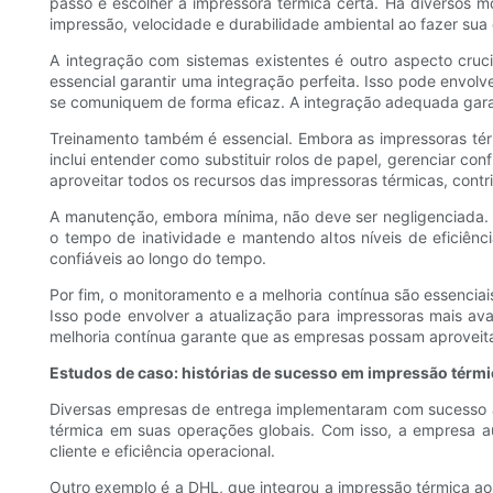
passo é escolher a impressora térmica certa. Há diversos 
impressão, velocidade e durabilidade ambiental ao fazer sua 
A integração com sistemas existentes é outro aspecto cruc
essencial garantir uma integração perfeita. Isso pode envol
se comuniquem de forma eficaz. A integração adequada garan
Treinamento também é essencial. Embora as impressoras térm
inclui entender como substituir rolos de papel, gerenciar c
aproveitar todos os recursos das impressoras térmicas, contr
A manutenção, embora mínima, não deve ser negligenciada. 
o tempo de inatividade e mantendo altos níveis de efici
confiáveis ​​ao longo do tempo.
Por fim, o monitoramento e a melhoria contínua são essencia
Isso pode envolver a atualização para impressoras mais a
melhoria contínua garante que as empresas possam aproveit
Estudos de caso: histórias de sucesso em impressão térmi
Diversas empresas de entrega implementaram com sucesso a 
térmica em suas operações globais. Com isso, a empresa a
cliente e eficiência operacional.
Outro exemplo é a DHL, que integrou a impressão térmica ao