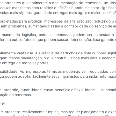
ns atraentes que aprimoram a documentação de remessas. Um dos pr
oduzir manifestos com rapidez e eficiência pode melhorar significa
s mais rápidos, garantindo entregas mais ágeis e maior satisfação
ão projetadas para produzir impressões de alta precisão, reduzindo 
o sem problemas, aumentando assim a confiabilidade do serviço de e
no mundo da logística, onde as remessas podem ser expostas a
alor e a outros fatores que podem causar deterioração. Isso garant
ltamente vantajosa. A ausência de cartuchos de tinta ou toner signi
exigem menos manutenção, o que contribui ainda mais para a economi
entrega de todos os portes.
lexibilidade. As impressoras térmicas modernas vêm equipadas com
ega podem adaptar facilmente seus manifestos para incluir informaç
 precisão, durabilidade, custo-benefício e flexibilidade — se co
tação de remessas.
ier
um processo relativamente simples, mas requer planejamento e exec