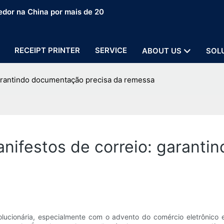
edor na China por mais de 20
RECEIPT PRINTER
SERVICE
ABOUT US
SOL
garantindo documentação precisa da remessa
nifestos de correio: garant
lucionária, especialmente com o advento do comércio eletrônico 