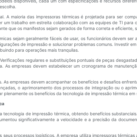
modelos disponíveis, cada um com especificações e recursos difer
escolha.
ial. A maioria das impressoras térmicas é projetada para ser com
ver um trabalho em estreita colaboração com as equipes de TI para 
te que os manifestos sejam gerados de forma correta e eficiente, 
icas sejam geralmente fáceis de usar, os funcionários devem ser 
onfigurações de impressão e solucionar problemas comuns. Investir 
ibuindo para operações mais tranquilas.
Verificações regulares e substituições pontuais de peças desgasta
ência. As empresas devem estabelecer um cronograma de manutençã
is. As empresas devem acompanhar os benefícios e desafios enfrent
vançadas, o aprimoramento dos processos de integração ou o aprim
ar plenamente os benefícios da tecnologia de impressão térmica e
ca
tecnologia de impressão térmica, obtendo benefícios substanciais
umentou significativamente a velocidade e a precisão da documen
s seus processos logísticos. A empresa utiliza impressoras térmica