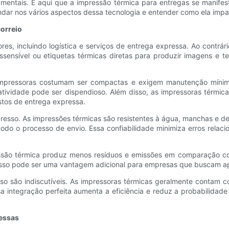
entais. É aqui que a impressão térmica para entregas se manifes
ar nos vários aspectos dessa tecnologia e entender como ela impac
orreio
ores, incluindo logística e serviços de entrega expressa. Ao contr
mossensível ou etiquetas térmicas diretas para produzir imagens e 
.
As impressoras costumam ser compactas e exigem manutenção mínim
tividade pode ser dispendioso. Além disso, as impressoras térmic
stos de entrega expressa.
mpresso. As impressões térmicas são resistentes à água, manchas e d
do o processo de envio. Essa confiabilidade minimiza erros relaci
essão térmica produz menos resíduos e emissões em comparação co
Isso pode ser uma vantagem adicional para empresas que buscam apr
 uso são indiscutíveis. As impressoras térmicas geralmente contam 
a integração perfeita aumenta a eficiência e reduz a probabilidad
essas