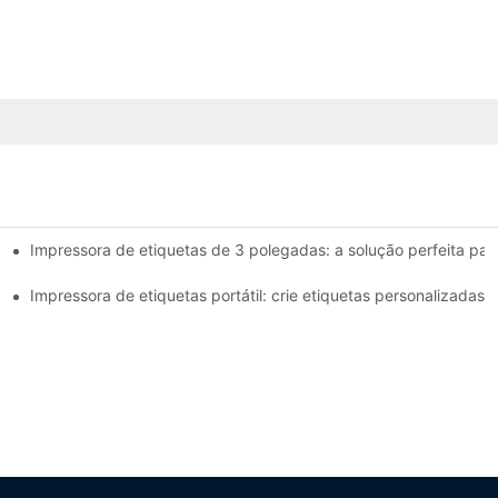
Impressora de etiquetas de 3 polegadas: a solução perfeita pa
etas de 4 polegadas que você precisa saber em 2025
ena empresa
Impressora de etiquetas portátil: crie etiquetas personalizadas 