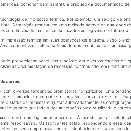
encomendas, como também garantiu a precisão da documentação de
ecnologia de impressão térmica. Por exemplo, um serviço de entr
de tinta. A transição resultou em uma melhoria notável na qualidade
 ocorrências de manifestos danificados ou ilegíveis, contribuindo 
 impressão térmica em suas operações de entrega. Dado o enorme
 a Amazon mantivesse altos padrões de documentação de remessa, 
ode proporcionar benefícios tangíveis em diversas escalas de op
ecisão da documentação de remessas, contribuindo, em última análi
de correio
com diversas tendências promissoras no horizonte. Uma tendência 
odem se comunicar com outros dispositivos em uma rede logística
e o status da remessa e ajustar automaticamente as configuraçõe
ional e garante que toda a documentação esteja atualizada e correta
essão térmica ecologicamente corretos. À medida que a sustentabi
ente responsáveis. Os fabricantes estão respondendo a essa dem
 mantenham seu compromisso com a sustentabilidade e, ao mesmo te