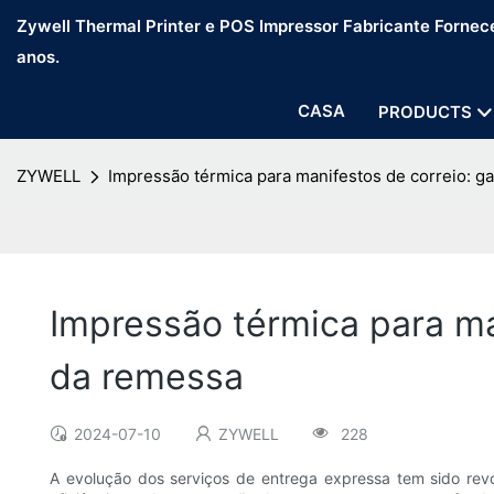
Zywell Thermal Printer e POS Impressor Fabricante Fornec
anos.
CASA
PRODUCTS
ZYWELL
Impressão térmica para manifestos de correio: 
Impressão térmica para ma
da remessa
2024-07-10
ZYWELL
228
A evolução dos serviços de entrega expressa tem sido revo