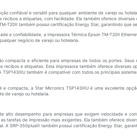
ão confiável e versátil para qualquer ambiente de varejo ou hotela
 recibos a etiquetas, com facilidade. Ela também oferece diversas
A TM-T20II também possui certificação Energy Star, garantindo que 
de e confiabilidade, a Impressora Térmica Epson TM-T20II Ethernet
qualquer negócio de varejo ou hotelaria.
o compacta e eficiente para empresas de todos os portes. Seus r
recibos e etiquetas. Esta impressora também oferece diversas op
 A TSP143IIIU também é compatível com todos os principais sistem
 e compacta, a Star Micronics TSP143IIIU é uma excelente opção
 de varejo ou hotelaria.
de alto desempenho para empresas que exigem velocidade e confi
as tarefas de impressão mais exigentes. Ela também oferece diver
ual. A SRP-350plusIII também possui certificação Energy Star, gara