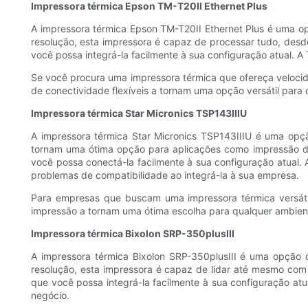
Impressora térmica Epson TM-T20II Ethernet Plus
A impressora térmica Epson TM-T20II Ethernet Plus é uma opç
resolução, esta impressora é capaz de processar tudo, desde
você possa integrá-la facilmente à sua configuração atual. 
Se você procura uma impressora térmica que ofereça velocida
de conectividade flexíveis a tornam uma opção versátil para 
Impressora térmica Star Micronics TSP143IIIU
A impressora térmica Star Micronics TSP143IIIU é uma opçã
tornam uma ótima opção para aplicações como impressão de 
você possa conectá-la facilmente à sua configuração atual.
problemas de compatibilidade ao integrá-la à sua empresa.
Para empresas que buscam uma impressora térmica versátil
impressão a tornam uma ótima escolha para qualquer ambiente
Impressora térmica Bixolon SRP-350plusIII
A impressora térmica Bixolon SRP-350plusIII é uma opção 
resolução, esta impressora é capaz de lidar até mesmo com 
que você possa integrá-la facilmente à sua configuração at
negócio.