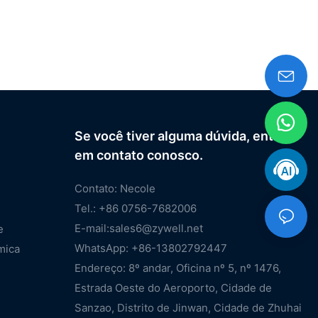
Se você tiver alguma dúvida, entre
em contato conosco.
Contato: Necole
Tel.: +86 0756-7682006
E-mail:
sales6@zywell.net
e
WhatsApp: +86-13802792447
mica
Endereço: 8º andar, Oficina nº 5, nº 1476,
Estrada Oeste do Aeroporto, Cidade de
Sanzao, Distrito de Jinwan, Cidade de Zhuhai