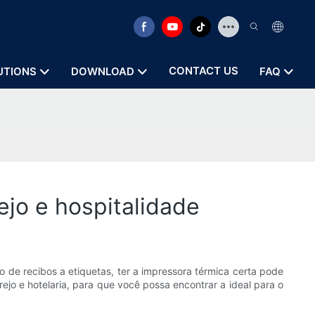
CONTACT US
UTIONS
DOWNLOAD
FAQ
jo e hospitalidade
ão de recibos a etiquetas, ter a impressora térmica certa pode
jo e hotelaria, para que você possa encontrar a ideal para o