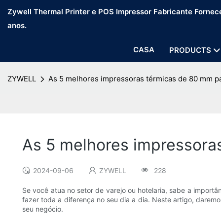
Zywell Thermal Printer e POS Impressor Fabricante Fornec
anos.
CASA
PRODUCTS
ZYWELL
As 5 melhores impressoras térmicas de 80 mm par
As 5 melhores impressoras
2024-09-06
ZYWELL
228
Se você atua no setor de varejo ou hotelaria, sabe a importân
fazer toda a diferença no seu dia a dia. Neste artigo, dare
seu negócio.