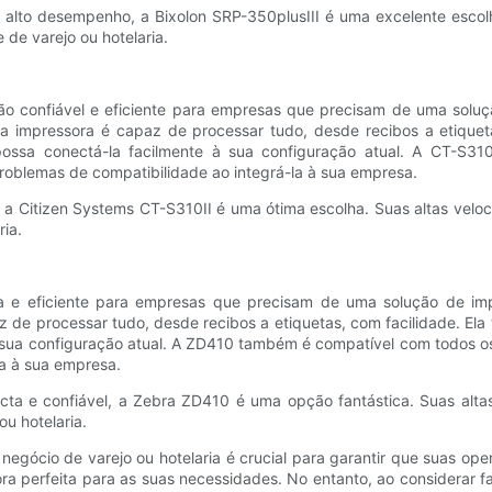
lto desempenho, a Bixolon SRP-350plusIII é uma excelente escolh
de varejo ou hotelaria.
ão confiável e eficiente para empresas que precisam de uma soluç
sta impressora é capaz de processar tudo, desde recibos a etique
possa conectá-la facilmente à sua configuração atual. A CT-S31
roblemas de compatibilidade ao integrá-la à sua empresa.
, a Citizen Systems CT-S310II é uma ótima escolha. Suas altas vel
ia.
e eficiente para empresas que precisam de uma solução de impr
az de processar tudo, desde recibos a etiquetas, com facilidade. El
 sua configuração atual. A ZD410 também é compatível com todos os
a à sua empresa.
 e confiável, a Zebra ZD410 é uma opção fantástica. Suas altas
u hotelaria.
 negócio de varejo ou hotelaria é crucial para garantir que suas o
sora perfeita para as suas necessidades. No entanto, ao considerar