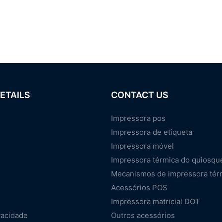
ETAILS
CONTACT US
Impressora pos
Impressora de etiqueta
Impressora móvel
Impressora térmica do quiosqu
Mecanismos de impressora tér
Acessórios POS
Impressora matricial DOT
vacidade
Outros acessórios