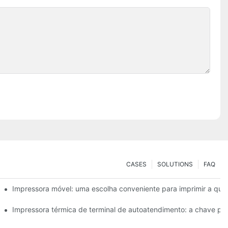
CASES
SOLUTIONS
FAQ
ra pequenas necessidades de etiquetas
Impressora móvel: uma escolha conveniente para imprimir a qua
facilmente
Impressora térmica de terminal de autoatendimento: a chave par