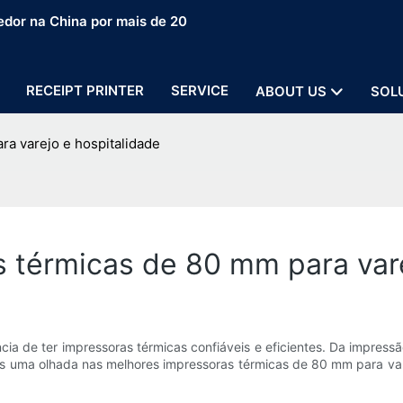
edor na China por mais de 20
RECEIPT PRINTER
SERVICE
ABOUT US
SOL
a varejo e hospitalidade
 térmicas de 80 mm para vare
cia de ter impressoras térmicas confiáveis ​​e eficientes. Da impress
mos uma olhada nas melhores impressoras térmicas de 80 mm para vare