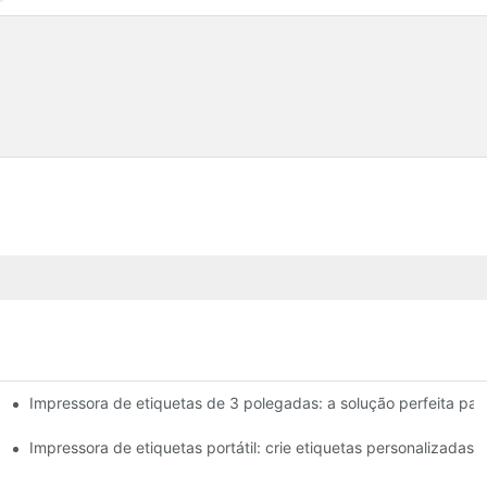
Impressora de etiquetas de 3 polegadas: a solução perfeita pa
etas de 4 polegadas que você precisa saber em 2025
ena empresa
Impressora de etiquetas portátil: crie etiquetas personalizadas 