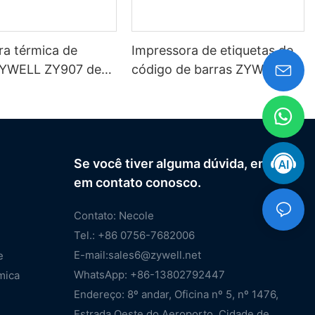
ra térmica de
Impressora de etiquetas de
ZYWELL ZY907 de
código de barras ZYWELL
m porta USB + Wi-
4x6 compatível com
Windows, iOS e Android,
USB + Wi-Fi
Se você tiver alguma dúvida, entre
em contato conosco.
Contato: Necole
Tel.: +86 0756-7682006
E-mail:
sales6@zywell.net
e
WhatsApp: +86-13802792447
mica
Endereço: 8º andar, Oficina nº 5, nº 1476,
Estrada Oeste do Aeroporto, Cidade de