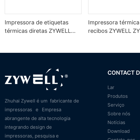
Impressora de etiquetas
Impressora térmica
térmicas diretas ZYWELL
recibos ZYWELL Z
ZY-3600 com cortador
para PDV com
automático
USB+LAN/USB+Wi-
(opcional) - Preta
CONTACT D
Lar
Produtos
Zhuhai Zywell é um
fabricante de
Serviço
impressoras
e
Empresa
Sobre nós
abrangente de alta tecnologia
Notícias
integrando design de
Download
impressoras, pesquisa e
Contate-nos