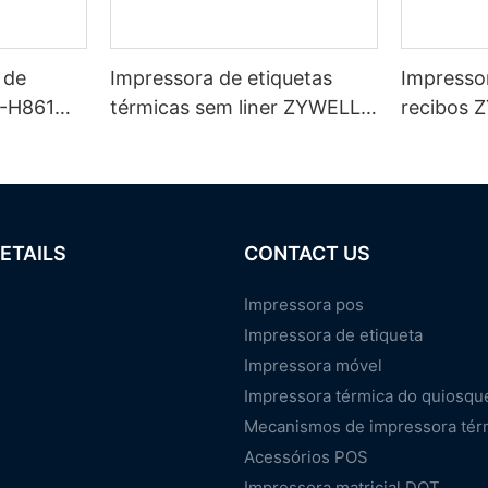
 de
Impressora de etiquetas
Impresso
Y-H861
térmicas sem liner ZYWELL
recibos 
ZY-3311 de 80 mm
80 mm co
Fi/BT
Fi
ETAILS
CONTACT US
Impressora pos
Impressora de etiqueta
Impressora móvel
Impressora térmica do quiosqu
Mecanismos de impressora tér
Acessórios POS
Impressora matricial DOT