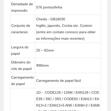
Densidade de
576 pontos/linha
impressão
Chinês - GB18030
Conjunto de
Inglês, japonês, Coréia etc. Custom
caracteres
(entre em contato conosco para obter
as informações mais recentes)
Largura do
25 ~ 82mm
papel
Diâmetro do
Φ80mm
rolo de papel
Carregamento
Carregamento de papel fácil
de papel
1D - CODE128 / 128M / EAN128 / COD
E39 / 39C / 39S / CODE93 / EAN13 / EA
N13+2 / EAN13+5 AN8 / EAN8+2 / EAN8