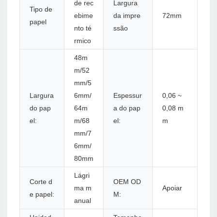
de rec
Largura
Tipo de
ebime
da impre
72mm
papel
nto té
ssão
rmico
48m
m/52
mm/5
Largura
6mm/
Espessur
0,06 ~
do pap
64m
a do pap
0,08 m
el:
m/68
el:
m
mm/7
6mm/
80mm
Lágri
Corte d
OEM OD
ma m
Apoiar
e papel:
M:
anual