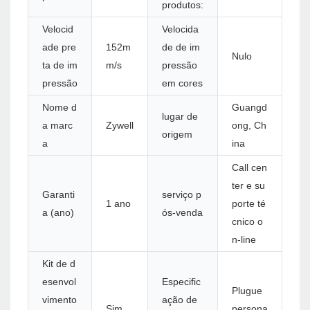
produtos:
Velocid
Velocida
ade pre
152m
de de im
Nulo
ta de im
m/s
pressão
pressão
em cores
Nome d
Guangd
lugar de
a marc
Zywell
ong, Ch
origem
a
ina
Call cen
ter e su
Garanti
serviço p
1 ano
porte té
a (ano)
ós-venda
cnico o
n-line
Kit de d
esenvol
Especific
Plugue
vimento
ação de
Sim
persona