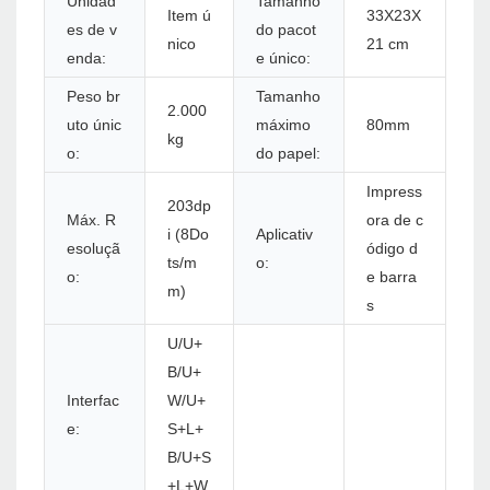
Unidad
Tamanho
Item ú
33X23X
es de v
do pacot
nico
21 cm
enda:
e único:
Peso br
Tamanho
2.000
uto únic
máximo
80mm
kg
o:
do papel:
Impress
203dp
Máx. R
ora de c
i (8Do
Aplicativ
esoluçã
ódigo d
ts/m
o:
o:
e barra
m)
s
U/U+
B/U+
Interfac
W/U+
e:
S+L+
B/U+S
+L+W