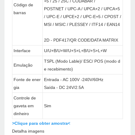
+5 / 25 / 25C / CODABAR /
Código de
POSTNET / UPC-A / UPCA+2 / UPCA+5
barras
/ UPC-E / UPCE+2 / UPC-E+5 / CPOST /
MSI / MSIC / PLESSEY / ITF14 / EAN14
2D - PDF417/QR CODE/DATA MATRIX
Interface
U/U+B/U+W/U+S+L+B/U+S+L+W
TSPL (Modo Lable)/ ESC/ POS (modo d
Emulação
e recebimento)
Fonte de ener
Entrada - AC 100V -240V/60Hz
gia
Saída - DC 24V/2.5A
Controle de
gaveta em
Sim
dinheiro
>Clique para obter amostra<
Detalha imagens