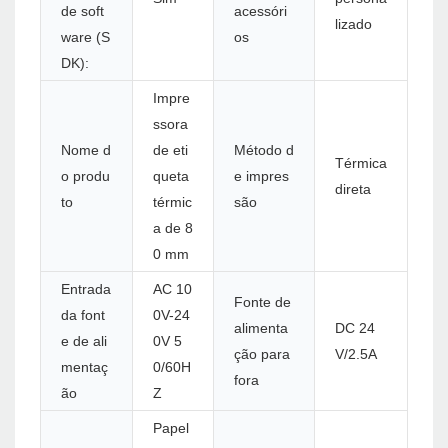
de soft
acessóri
lizado
ware (S
os
DK):
Impre
ssora
Nome d
de eti
Método d
Térmica
o produ
queta
e impres
direta
to
térmic
são
a de 8
0 mm
Entrada
AC 10
Fonte de
da font
0V-24
alimenta
DC 24
e de ali
0V 5
ção para
V/2.5A
mentaç
0/60H
fora
ão
Z
Papel