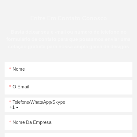
Entre Em Contato Conosco
Basta deixar seu e -mail ou número de telefone no
formulário de contato para que possamos enviar uma
cotação gratuita para nossa ampla gama de designs
Nome
O Email
Telefone/WhatsApp/Skype
+1
Nome Da Empresa