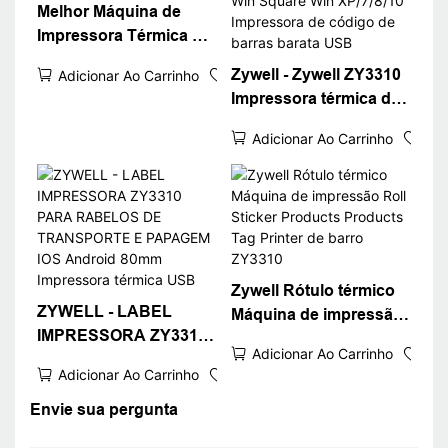
Sticker Printer
Melhor Máquina de
Impressora Térmica de
Rótulo Térmica
Zywell - Zywell ZY3310
Adicionar Ao Carrinho
Android IOS
Impressora térmica de
3 polegadas
Adicionar Ao Carrinho
Compatível com Win
Square Win XP/7/8/10
Impressora de código
de barras barata USB
Zywell Rótulo térmico
ZYWELL - LABEL
Máquina de impressão
IMPRESSORA ZY3310
Roll Sticker Products
Adicionar Ao Carrinho
PARA RABELOS DE
Products Tag Printer de
Adicionar Ao Carrinho
TRANSPORTE E
barro ZY3310
PAPAGEM IOS Android
Envie sua pergunta
80mm Impressora