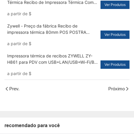
Térmica Recibo de Impressora Térmica Com
Ver Produtos
WiFi USB+WiFi
a partir de
$
Zywell - Preço da fábrica Recibo de
impressora térmica 80mm POS POSTRA
Ver Produtos
IMPRESSORA TERMAL INSTRIMENTE
a partir de
$
USB+RS232+LAN+WIFI
Impressora térmica de recibos ZYWELL ZY-
H861 para PDV com USB+LAN/USB+Wi-Fi/BT
Ver Produtos
(opcional) - Preta
a partir de
$
Prev.
Próximo
recomendado para você