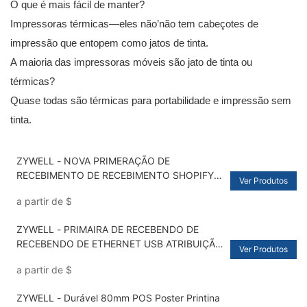
O que é mais fácil de manter?
Impressoras térmicas—eles não’não tem cabeçotes de
impressão que entopem como jatos de tinta.
A maioria das impressoras móveis são jato de tinta ou
térmicas?
Quase todas são térmicas para portabilidade e impressão sem
tinta.
ZYWELL - NOVA PRIMERAÇÃO DE
RECEBIMENTO DE RECEBIMENTO SHOPIFY E
Ver Produtos
CASHA DA GAVEIRA DE CASHET FATGORY
a partir de
$
OEM de 80mm Printina Térmica Usb USB
ZYWELL - PRIMAIRA DE RECEBENDO DE
RECEBENDO DE ETHERNET USB ATRIBUIÇÃO
Ver Produtos
DE ATRIBUIÇÃO DE ETERNET 80MM MUNDO
a partir de
$
PRIMERIAS TERMAS DE FILHA POS
USB+RS232+LAN
ZYWELL - Durável 80mm POS Poster Printina