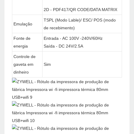
2D - PDF417/QR CODE/DATA MATRIX
TSPL (Modo Lable)/ ESC/ POS (modo
Emulação
de recebimento)
Fonte de
Entrada - AC 100V -240V/60Hz
energia
Saída - DC 24V/2.5A
Controle de
gaveta em
Sim
dinheiro