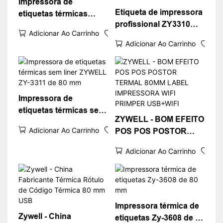
Impressora de
Etiqueta de impressora
etiquetas térmicas
profissional ZY3310
diretas ZYWELL ZY-
Adicionar Ao Carrinho
Black and White
3600 com cortador
Adicionar Ao Carrinho
Choice Térmica Rótulo
automático
da impressora
USB+RS232+LAN+WiFi
Impressora de
etiquetas térmicas sem
ZYWELL - BOM EFEITO
liner ZYWELL ZY-3311
Adicionar Ao Carrinho
POS POS POSTOR
de 80 mm
TERMAL 80MM LABEL
Adicionar Ao Carrinho
IMPRESSORA WIFI
PRIMPER USB+WIFI
Impressora térmica de
Zywell - China
etiquetas Zy-3608 de 80