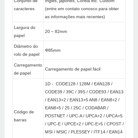
Conjunto de
Inglês, japonês, Coréia etc. Custom
caracteres
(entre em contato conosco para obter
as informações mais recentes)
Largura do
20 ~ 82mm
papel
Diâmetro do
Φ85mm
rolo de papel
Carregamento
Carregamento de papel fácil
de papel
1D - CODE128 / 128M / EAN128 /
CODE39 / 39C / 39S / CODE93 / EAN13
/ EAN13+2 / EAN13+5 AN8 / EAN8+2 /
EAN8+5 / 25 / 25C / CODABAR /
Código de
POSTNET / UPC-A / UPCA+2 / UPCA+5
barras
/ UPC-E / UPCE+2 / UPC-E+5 / CPOST /
MSI / MSIC / PLESSEY / ITF14 / EAN14