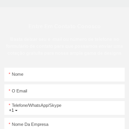
Entre Em Contato Conosco
Basta deixar seu e -mail ou número de telefone no
formulário de contato para que possamos enviar uma
cotação gratuita para nossa ampla gama de designs
Nome
O Email
Telefone/WhatsApp/Skype
+1
Nome Da Empresa