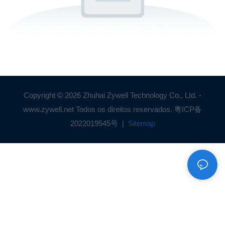
Copyright © 2026 Zhuhai Zywell Technology Co., Ltd. -
www.zywell.net Todos os direitos reservados.
粤ICP备
2022019545号
|
Sitemap