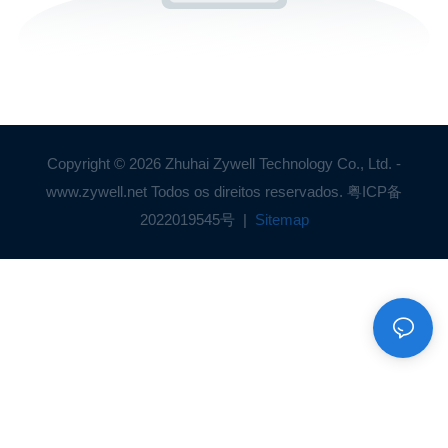
Copyright © 2026 Zhuhai Zywell Technology Co., Ltd. -
www.zywell.net Todos os direitos reservados.
粤ICP备
2022019545号
|
Sitemap